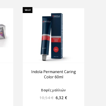
SALE
Indola Permanent Caring
Color 60ml
Βαφές μαλλιών
10,54
€
6,32
€