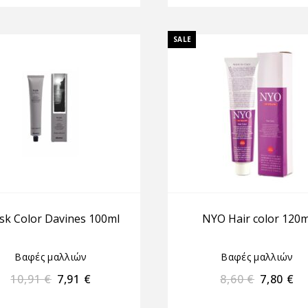
SALE
k Color Davines 100ml
NYO Hair color 120m
Βαφές μαλλιών
Βαφές μαλλιών
10,91
€
7,91
€
8,60
€
7,80
€