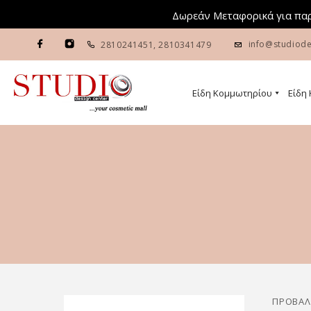
Δωρεάν Μεταφορικά για παρ
info@studiode
2810241451
,
2810341479
Είδη Κομμωτηρίου
Είδη
ΠΡΟΒΆΛ