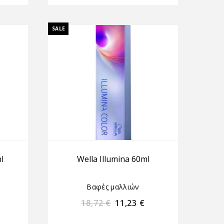
SALE
l
Wella Illumina 60ml
Βαφές μαλλιών
18,72
€
11,23
€