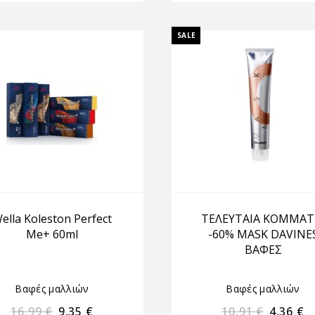
SALE
ella Koleston Perfect
ΤΕΛΕΥΤΑΙΑ ΚΟΜΜΑΤ
Me+ 60ml
-60% MASK DAVINE
ΒΑΦΕΣ
Βαφές μαλλιών
Βαφές μαλλιών
16,99
€
9,35
€
10,91
€
4,36
€