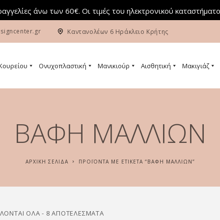
αγγελίες άνω των 60€. Οι τιμές του ηλεκτρονικού καταστήματο
signcenter.gr
Καντανολέων 6 Ηράκλειο Κρήτης
 Κουρείου
Ονυχοπλαστική
Μανικιούρ
Αισθητική
Μακιγιάζ
ΒΑΦΗ ΜΑΛΛΙΩΝ
ΑΡΧΙΚΉ ΣΕΛΊΔΑ
ΠΡΟΪΌΝΤΑ ΜΕ ΕΤΙΚΈΤΑ “ΒΑΦΗ ΜΑΛΛΙΩΝ”
ΛΟΝΤΑΙ ΌΛΑ - 8 ΑΠΟΤΕΛΈΣΜΑΤΑ