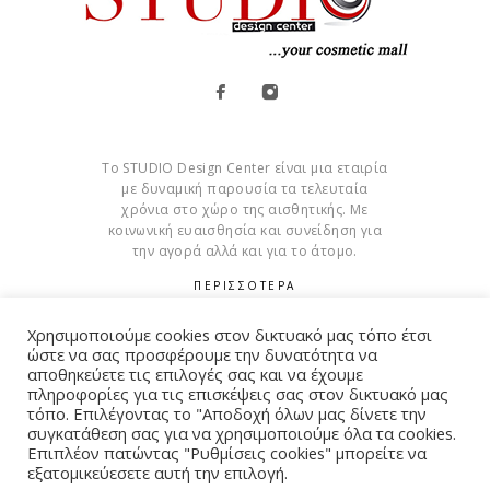
Το STUDIO Design Center είναι μια εταιρία
με δυναμική παρουσία τα τελευταία
χρόνια στο χώρο της αισθητικής. Με
κοινωνική ευαισθησία και συνείδηση για
την αγορά αλλά και για το άτομο.
ΠΕΡΙΣΣΟΤΕΡΑ
Cookies
Χρησιμοποιούμε cookies στον δικτυακό μας τόπο έτσι
ώστε να σας προσφέρουμε την δυνατότητα να
αποθηκεύετε τις επιλογές σας και να έχουμε
πληροφορίες για τις επισκέψεις σας στον δικτυακό μας
τόπο. Επιλέγοντας το "Αποδοχή όλων μας δίνετε την
συγκατάθεση σας για να χρησιμοποιούμε όλα τα cookies.
© Copyright 2015 – 2026 . All Rights Reserved. Developed By
Επιπλέον πατώντας "Ρυθμίσεις cookies" μπορείτε να
iWorx
εξατομικεύεσετε αυτή την επιλογή.