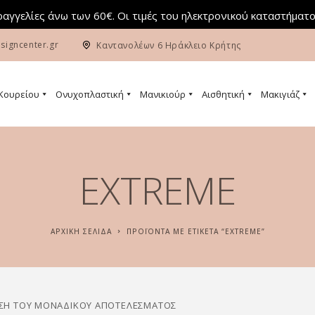
αγγελίες άνω των 60€. Οι τιμές του ηλεκτρονικού καταστήματο
signcenter.gr
Καντανολέων 6 Ηράκλειο Κρήτης
 Κουρείου
Ονυχοπλαστική
Μανικιούρ
Αισθητική
Μακιγιάζ
EXTREME
ΑΡΧΙΚΉ ΣΕΛΊΔΑ
ΠΡΟΪΌΝΤΑ ΜΕ ΕΤΙΚΈΤΑ “EXTREME”
ΣΗ ΤΟΥ ΜΟΝΑΔΙΚΟΎ ΑΠΟΤΕΛΈΣΜΑΤΟΣ