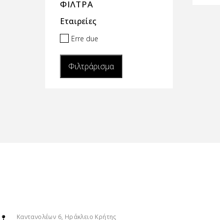
ΦΙΛΤΡΑ
Εταιρείες
Erre due
Φιλτράρισμα
Καντανολέων 6, Ηράκλειο Κρήτης