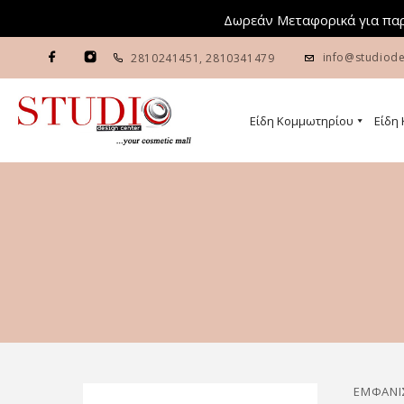
Δωρεάν Μεταφορικά για παρ
info@studiode
2810241451
,
2810341479
Είδη Κομμωτηρίου
Είδη
ΕΜΦΆΝΙ