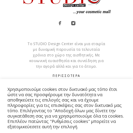
Το STUDIO Design Center είναι μια εταιρία
με δυναμική παρουσία τα τελευταία
χρόνια στο χώρο της αισθητικής. Με
κοινωνική ευαισθησία και συνείδηση για
την αγορά αλλά και για το άτομο.
ΠΕΡΙΣΣΟΤΕΡΑ
Cookies
Χρησιμοποιούμε cookies στον δικτυακό μας τόπο έτσι
ώστε να σας προσφέρουμε την δυνατότητα να
αποθηκεύετε τις επιλογές σας και να έχουμε
πληροφορίες για τις επισκέψεις σας στον δικτυακό μας
τόπο. Επιλέγοντας το "Αποδοχή όλων μας δίνετε την
συγκατάθεση σας για να χρησιμοποιούμε όλα τα cookies.
© Copyright 2015 – 2026 . All Rights Reserved. Developed By
Επιπλέον πατώντας "Ρυθμίσεις cookies" μπορείτε να
iWorx
εξατομικεύεσετε αυτή την επιλογή.