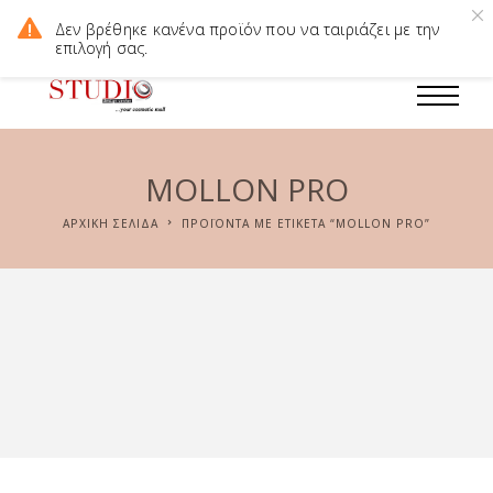
Δωρεάν Μεταφορικά για παραγγελίες άνω των 60€. Οι τιμές του
Δεν βρέθηκε κανένα προϊόν που να ταιριάζει με την
ηλεκτρονικού καταστήματος διαφέρουν απο το φυσικό.
επιλογή σας.
MOLLON PRO
ΑΡΧΙΚΉ ΣΕΛΊΔΑ
ΠΡΟΪΌΝΤΑ ΜΕ ΕΤΙΚΈΤΑ “MOLLON PRO”