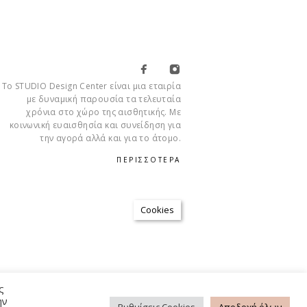
Το STUDIO Design Center είναι μια εταιρία
με δυναμική παρουσία τα τελευταία
χρόνια στο χώρο της αισθητικής. Με
κοινωνική ευαισθησία και συνείδηση για
την αγορά αλλά και για το άτομο.
ΠΕΡΙΣΣΟΤΕΡΑ
Cookies
ΡΉΣΗΣ
ΠΟΛΙΤΙΚΉ ΑΠΟΡΡΉΤΟΥ
FAQ
ς
ην
Ρυθμίσεις Cookies
Αποδοχή όλων