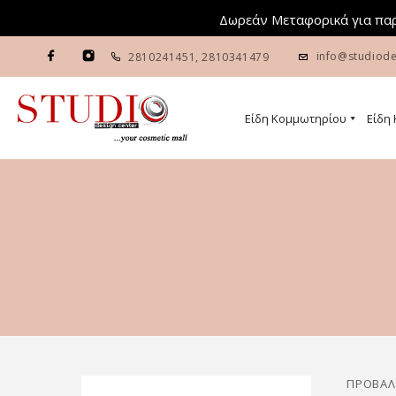
Δωρεάν Μεταφορικά για παρ
info@studiode
2810241451
,
2810341479
Είδη Κομμωτηρίου
Είδη
ΠΡΟΒΆΛ