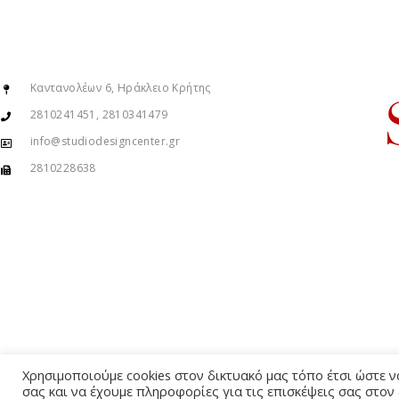
Καντανολέων 6, Ηράκλειο Κρήτης
2810241451, 2810341479
info@studiodesigncenter.gr
2810228638
© Copyright 2015 – 2026 . All Rights Reserved. Developed By
iWorx
Χρησιμοποιούμε cookies στον δικτυακό μας τόπο έτσι ώστε 
σας και να έχουμε πληροφορίες για τις επισκέψεις σας στον