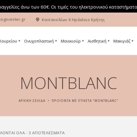
αγγελίες άνω των 60€. Οι τιμές του ηλεκτρονικού καταστήματο
signcenter.gr
Καντανολέων 6 Ηράκλειο Κρήτης
 Κουρείου
Ονυχοπλαστική
Μανικιούρ
Αισθητική
Μακιγιάζ
MONTBLANC
ΑΡΧΙΚΉ ΣΕΛΊΔΑ
ΠΡΟΪΌΝΤΑ ΜΕ ΕΤΙΚΈΤΑ “MONTBLANC”
ΛΟΝΤΑΙ ΌΛΑ - 3 ΑΠΟΤΕΛΈΣΜΑΤΑ