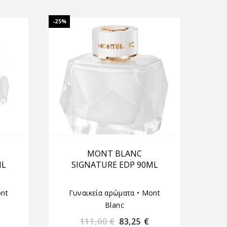
-25%
MONT BLANC
ML
SIGNATURE EDP 90ML
nt
Γυναικεία αρώματα
•
Mont
Blanc
111,00
€
83,25
€