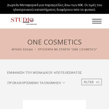
Δωρεάν Μεταφορικά για παραγγελίες άνω των 60€. Οι τιμές του
ηλεκτρονικού καταστήματος διαφέρουν απο το φυσικό.
ONE COSMETICS
ΑΡΧΙΚΉ ΣΕΛΊΔΑ
ΠΡΟΪΌΝΤΑ ΜΕ ΕΤΙΚΈΤΑ “ONE COSMETICS”
ΕΜΦΆΝΙΣΗ ΤΟΥ ΜΟΝΑΔΙΚΟΎ ΑΠΟΤΕΛΈΣΜΑΤΟΣ
FILTER