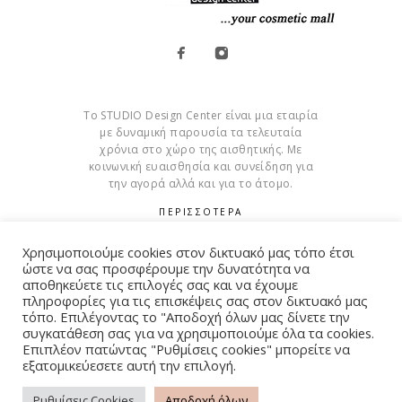
Το STUDIO Design Center είναι μια εταιρία
με δυναμική παρουσία τα τελευταία
χρόνια στο χώρο της αισθητικής. Με
κοινωνική ευαισθησία και συνείδηση για
την αγορά αλλά και για το άτομο.
ΠΕΡΙΣΣΟΤΕΡΑ
Cookies
Χρησιμοποιούμε cookies στον δικτυακό μας τόπο έτσι
ώστε να σας προσφέρουμε την δυνατότητα να
αποθηκεύετε τις επιλογές σας και να έχουμε
πληροφορίες για τις επισκέψεις σας στον δικτυακό μας
τόπο. Επιλέγοντας το "Αποδοχή όλων μας δίνετε την
συγκατάθεση σας για να χρησιμοποιούμε όλα τα cookies.
© Copyright 2015 – 2026 . All Rights Reserved. Developed By
Επιπλέον πατώντας "Ρυθμίσεις cookies" μπορείτε να
iWorx
εξατομικεύεσετε αυτή την επιλογή.
Ρυθμίσεις Cookies
Αποδοχή όλων
ΌΡΟΙ ΧΡΉΣΗΣ
ΠΟΛΙΤΙΚΉ ΑΠΟΡΡΉΤΟΥ
FAQ