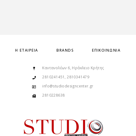
Η ΕΤΑΙΡΕΊΑ
BRANDS
ΕΠΙΚΟΙΝΩΝΊΑ
Καντανολέων 6, Ηράκλειο Κρήτης
2810241451, 2810341479
info@studiodesigncenter.gr
2810228638