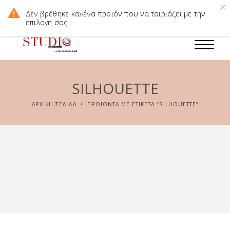
Δωρεάν Μεταφορικά για παραγγελίες άνω των 60€. Οι τιμές του
Δεν βρέθηκε κανένα προϊόν που να ταιριάζει με την
ηλεκτρονικού καταστήματος διαφέρουν απο το φυσικό.
επιλογή σας.
SILHOUETTE
ΑΡΧΙΚΉ ΣΕΛΊΔΑ
ΠΡΟΪΌΝΤΑ ΜΕ ΕΤΙΚΈΤΑ “SILHOUETTE”