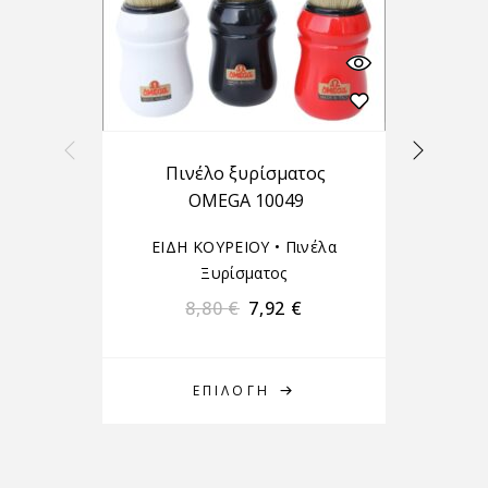
Πινέλο ξυρίσματος
OMEGA 10049
ΕΙΔΗ ΚΟΥΡΕΙΟΥ
•
Πινέλα
Ξυρίσματος
8,80
€
7,92
€
ΕΠΙΛΟΓΉ
Δ