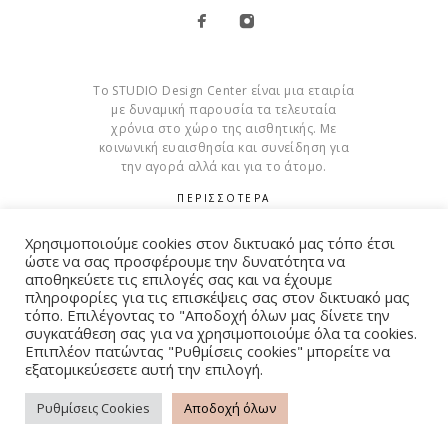
Το STUDIO Design Center είναι μια εταιρία
με δυναμική παρουσία τα τελευταία
χρόνια στο χώρο της αισθητικής. Με
κοινωνική ευαισθησία και συνείδηση για
την αγορά αλλά και για το άτομο.
ΠΕΡΙΣΣΟΤΕΡΑ
Cookies
Χρησιμοποιούμε cookies στον δικτυακό μας τόπο έτσι
ώστε να σας προσφέρουμε την δυνατότητα να
αποθηκεύετε τις επιλογές σας και να έχουμε
πληροφορίες για τις επισκέψεις σας στον δικτυακό μας
τόπο. Επιλέγοντας το "Αποδοχή όλων μας δίνετε την
συγκατάθεση σας για να χρησιμοποιούμε όλα τα cookies.
© Copyright 2015 – 2026 . All Rights Reserved. Developed By
Επιπλέον πατώντας "Ρυθμίσεις cookies" μπορείτε να
iWorx
εξατομικεύεσετε αυτή την επιλογή.
Ρυθμίσεις Cookies
Αποδοχή όλων
ΌΡΟΙ ΧΡΉΣΗΣ
ΠΟΛΙΤΙΚΉ ΑΠΟΡΡΉΤΟΥ
FAQ