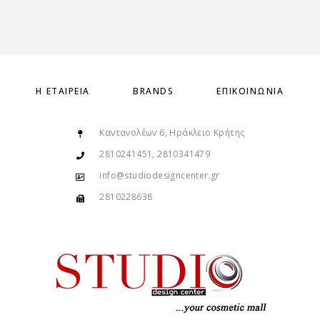
Η ΕΤΑΙΡΕΊΑ
BRANDS
ΕΠΙΚΟΙΝΩΝΊΑ
Καντανολέων 6, Ηράκλειο Κρήτης
2810241451, 2810341479
info@studiodesigncenter.gr
2810228638