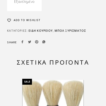
Εξαντλημένο
ADD TO WISHLIST
ΚΑΤΗΓΟΡΊΕΣ:
ΕΙΔΗ ΚΟΥΡΕΙΟΥ
,
ΜΠΌΛ ΞΥΡΊΣΜΑΤΟΣ
SHARE
ΣΧΕΤΙΚΆ ΠΡΟΪΌΝΤΑ
SALE