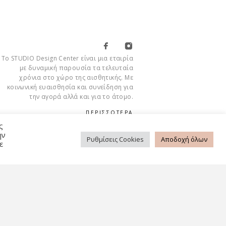
Το STUDIO Design Center είναι μια εταιρία
με δυναμική παρουσία τα τελευταία
χρόνια στο χώρο της αισθητικής. Με
κοινωνική ευαισθησία και συνείδηση για
την αγορά αλλά και για το άτομο.
ΠΕΡΙΣΣΟΤΕΡΑ
ς
ην
Ρυθμίσεις Cookies
Αποδοχή όλων
ε
Cookies
ΡΉΣΗΣ
ΠΟΛΙΤΙΚΉ ΑΠΟΡΡΉΤΟΥ
FAQ