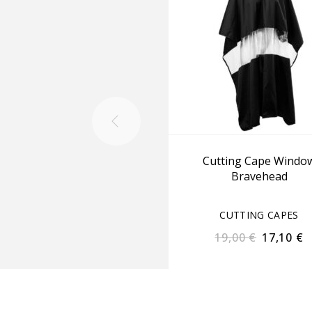
Cutting Cape Windo
Bravehead
CUTTING CAPES
19,00
€
17,10
€