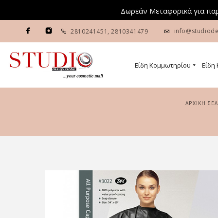
Δωρεάν Μεταφορικά για παρ
info@studiode
2810241451
,
2810341479
Είδη Κομμωτηρίου
Είδη
ΑΡΧΙΚΉ ΣΕ