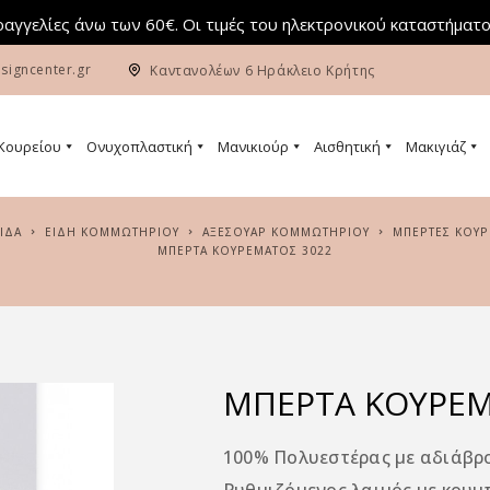
αγγελίες άνω των 60€. Οι τιμές του ηλεκτρονικού καταστήματο
signcenter.gr
Καντανολέων 6 Ηράκλειο Κρήτης
 Κουρείου
Ονυχοπλαστική
Μανικιούρ
Αισθητική
Μακιγιάζ
ΛΊΔΑ
ΕΙΔΗ ΚΟΜΜΩΤΗΡΙΟΥ
ΑΞΕΣΟΥΑΡ ΚΟΜΜΩΤΗΡΙΟΥ
ΜΠΕΡΤΕΣ ΚΟΥ
ΜΠΈΡΤΑ ΚΟΥΡΈΜΑΤΟΣ 3022
ΜΠΈΡΤΑ ΚΟΥΡΈΜ
100% Πολυεστέρας με αδιάβρ