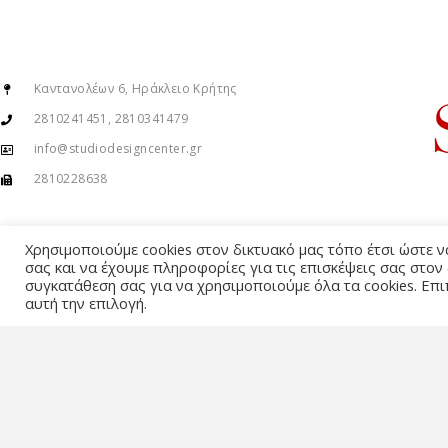
Καντανολέων 6, Ηράκλειο Κρήτης
2810241451, 2810341479
info@studiodesigncenter.gr
2810228638
Χρησιμοποιούμε cookies στον δικτυακό μας τόπο έτσι ώστε 
σας και να έχουμε πληροφορίες για τις επισκέψεις σας στον
συγκατάθεση σας για να χρησιμοποιούμε όλα τα cookies. Επι
αυτή την επιλογή.
© Copyright 2015 – 2026 . All Rights Reserved. Developed By
iWorx