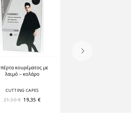
πέρτα κουρέματος με
Μπέρτα κουρέματο
λαιμό – κολάρο
επαγγελματική 300
CUTTING CAPES
CUTTING CAPES
21,50
€
19,35
€
19,70
€
17,73
€