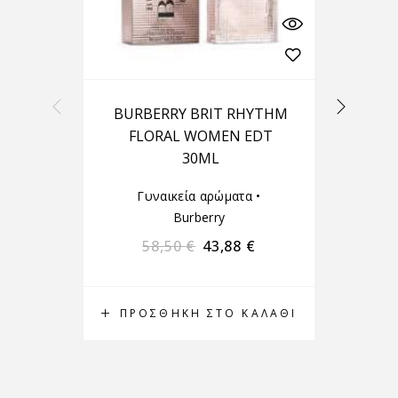
BURBERRY BRIT RHYTHM
FLORAL WOMEN EDT
30ML
Γυναικεία αρώματα
•
Burberry
58,50
€
43,88
€
ΠΡΟΣΘΉΚΗ ΣΤΟ ΚΑΛΆΘΙ
Π