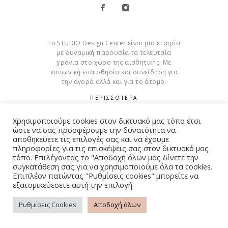
Το STUDIO Design Center είναι μια εταιρία
με δυναμική παρουσία τα τελευταία
χρόνια στο χώρο της αισθητικής. Με
κοινωνική ευαισθησία και συνείδηση για
την αγορά αλλά και για το άτομο.
ΠΕΡΙΣΣΟΤΕΡΑ
Cookies
Χρησιμοποιούμε cookies στον δικτυακό μας τόπο έτσι
ώστε να σας προσφέρουμε την δυνατότητα να
αποθηκεύετε τις επιλογές σας και να έχουμε
πληροφορίες για τις επισκέψεις σας στον δικτυακό μας
τόπο. Επιλέγοντας το "Αποδοχή όλων μας δίνετε την
συγκατάθεση σας για να χρησιμοποιούμε όλα τα cookies.
© Copyright 2015 – 2026 . All Rights Reserved. Developed By
Επιπλέον πατώντας "Ρυθμίσεις cookies" μπορείτε να
iWorx
εξατομικεύεσετε αυτή την επιλογή.
Ρυθμίσεις Cookies
Αποδοχή όλων
ΌΡΟΙ ΧΡΉΣΗΣ
ΠΟΛΙΤΙΚΉ ΑΠΟΡΡΉΤΟΥ
FAQ