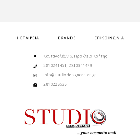
Η ΕΤΑΙΡΕΊΑ
BRANDS
ΕΠΙΚΟΙΝΩΝΊΑ
Καντανολέων 6, Ηράκλειο Κρήτης
2810241451, 2810341479
info@studiodesigncenter.gr
2810228638