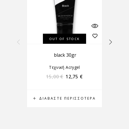
OUT OF STOCK
black 30gr
Τεχνική Αcrygel
15,00
€
12,75
€
ΔΙΑΒΆΣΤΕ ΠΕΡΙΣΣΌΤΕΡΑ
Π