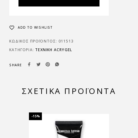
ADD TO WISHLIST
ΚΩΔΙΚΌΣ ΠΡΟΪΌΝΤΟΣ:
011513
ΚΑΤΗΓΟΡΊΑ:
ΤΕΧΝΙΚΉ ΑCRYGEL
SHARE
ΣΧΕΤΙΚΆ ΠΡΟΪΌΝΤΑ
-15%
-15%