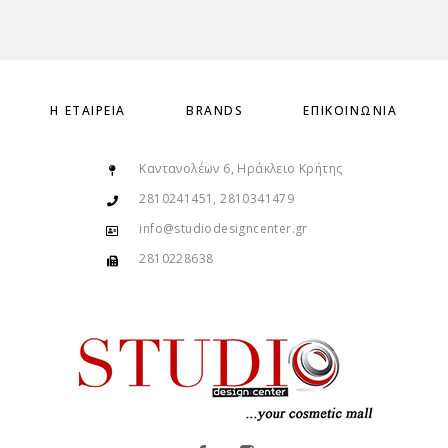
Η ΕΤΑΙΡΕΊΑ
BRANDS
ΕΠΙΚΟΙΝΩΝΊΑ
Καντανολέων 6, Ηράκλειο Κρήτης
2810241451, 2810341479
info@studiodesigncenter.gr
2810228638