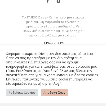
Το STUDIO Design Center είναι μια εταιρία
με δυναμική παρουσία τα τελευταία
χρόνια στο χώρο της αισθητικής. Με
κοινωνική ευαισθησία και συνείδηση για
την αγορά αλλά και για το άτομο.
ΠΕΡΙΣΣΟΤΕΡΑ
Cookies
Χρησιμοποιούμε cookies στον δικτυακό μας τόπο έτσι
ώστε να σας προσφέρουμε την δυνατότητα να
αποθηκεύετε τις επιλογές σας και να έχουμε
πληροφορίες για τις επισκέψεις σας στον δικτυακό μας
τόπο. Επιλέγοντας το "Αποδοχή όλων μας δίνετε την
συγκατάθεση σας για να χρησιμοποιούμε όλα τα cookies.
© Copyright 2015 – 2026 . All Rights Reserved. Developed By
Επιπλέον πατώντας "Ρυθμίσεις cookies" μπορείτε να
iWorx
εξατομικεύεσετε αυτή την επιλογή.
Ρυθμίσεις Cookies
Αποδοχή όλων
ΌΡΟΙ ΧΡΉΣΗΣ
ΠΟΛΙΤΙΚΉ ΑΠΟΡΡΉΤΟΥ
FAQ