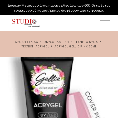
Δωρεάν Μεταφορικά για παραγγελίες άνω των 60€. Οι τιμές του
ηλεκτρονικού καταστήματος διαφέρουν απο το φυσικό.
ΑΡΧΙΚΉ ΣΕΛΊΔΑ
ΟΝΥΧΟΠΛΑΣΤΙΚΗ
ΤΕΧΝΗΤΆ ΝΎΧΙΑ
ΤΕΧΝΙΚΉ ΑCRYGEL
ACRYGEL GELLIE PINK 30ML