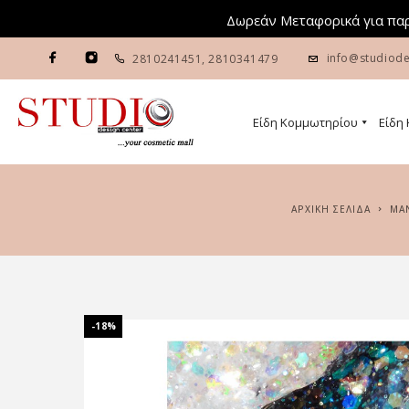
Δωρεάν Μεταφορικά για παρ
info@studiode
2810241451
,
2810341479
Είδη Κομμωτηρίου
Είδη
ΑΡΧΙΚΉ ΣΕΛΊΔΑ
Μ
-18%