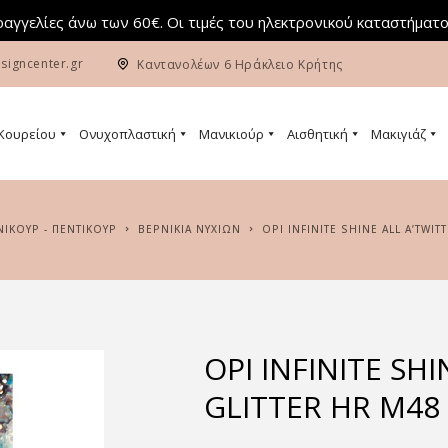
αγγελίες άνω των 60€. Οι τιμές του ηλεκτρονικού καταστήματο
signcenter.gr
Καντανολέων 6 Ηράκλειο Κρήτης
 Κουρείου
Ονυχοπλαστική
Μανικιούρ
Αισθητική
Μακιγιάζ
ΑΝΙΚΟΥΡ - ΠΕΝΤΙΚΟΥΡ
ΒΕΡΝΙΚΙΑ ΝΥΧΙΩΝ
OPI INFINITE SHINE ALL A’TWI
OPI INFINITE SHI
GLITTER HR M48