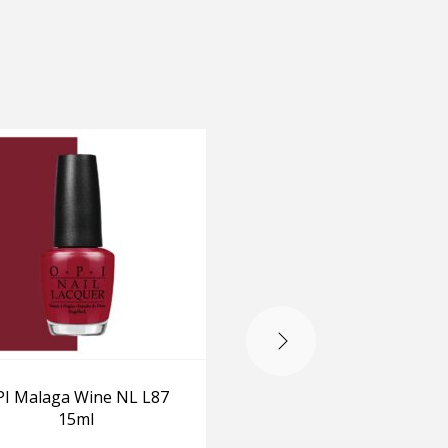
-20%
I Malaga Wine NL L87
OPI Kiss on the Chic
15ml
H31 15ml