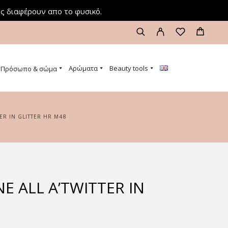
ς διαφέρουν απο το φυσικό.
Αρώματα
Beauty tools
Πρόσωπο & σώμα
TTER IN GLITTER HR M48
NE ALL A’TWITTER IN