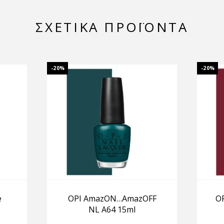
ΣΧΕΤΙΚΆ ΠΡΟΪΌΝΤΑ
-20%
-20%
e
OPI AmazON…AmazOFF
OP
NL A64 15ml