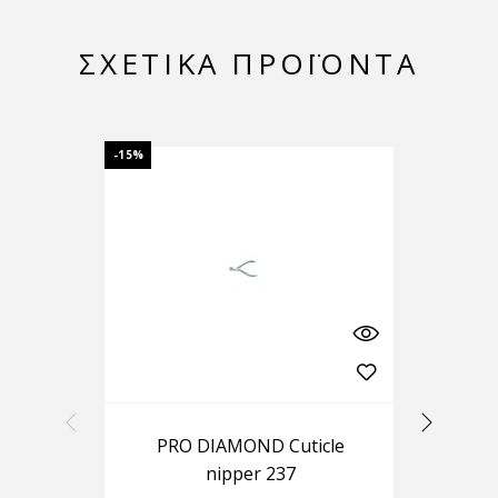
ΣΧΕΤΙΚΆ ΠΡΟΪΌΝΤΑ
-15%
-25%
PRO DIAMOND Cuticle
S
nipper 237