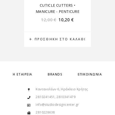
CUTICLE CUTTERS
•
M
MANICURE - PENTICURE
12,00
€
10,20
€
ΠΡΟΣΘΉΚΗ ΣΤΟ ΚΑΛΆΘΙ
Δ
Η ΕΤΑΙΡΕΊΑ
BRANDS
ΕΠΙΚΟΙΝΩΝΊΑ
Καντανολέων 6, Ηράκλειο Κρήτης
2810241451, 2810341479
info@studiodesigncenter.gr
2810228638