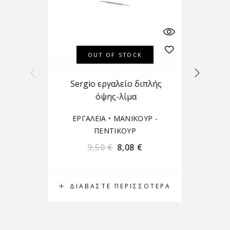
OUT OF STOCK
Sergiο εργαλείο διπλής
P
όψης-λίμα
ΕΡΓΑΛΕΙΑ
•
ΜΑΝΙΚΟΥΡ -
ΠΕΝΤΙΚΟΥΡ
9,50
€
8,08
€
ΔΙΑΒΆΣΤΕ ΠΕΡΙΣΣΌΤΕΡΑ
Δ