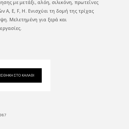
σης με μετάξι, αλόη, σιλικόνη, πρωτεΐνες
 Α, Ε, F, H. Ενισχύει τη δομή της τρίχας
μψη. Μελετημένη για ξερά και
εργασίες.
ΟΣΘΉΚΗ ΣΤΟ ΚΑΛΆΘΙ
987