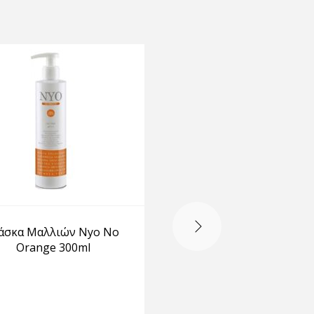
OUT OF STOCK
άσκα Μαλλιών Nyo No
Μάσκα Μαλλιών Kera
Orange 300ml
Gold Mask Tahe 800
ΕΙΔΗ ΚΟΜΜΩΤΗΡΙΟΥ
Μάσκες μαλλιών
•