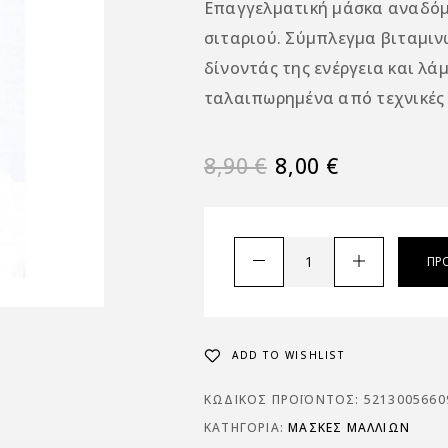
Επαγγελματική μάσκα αναδόμη
σιταριού. Σύμπλεγμα βιταμινών
δίνοντάς της ενέργεια και λά
ταλαιπωρημένα από τεχνικές 
8,90
€
8,00
€
ΠΡ
ADD TO WISHLIST
ΚΩΔΙΚΌΣ ΠΡΟΪΌΝΤΟΣ:
5213005660
ΚΑΤΗΓΟΡΊΑ:
ΜΆΣΚΕΣ ΜΑΛΛΙΏΝ