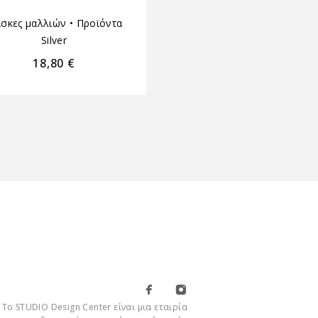
ΠΕΡΙΠΟΙΗΣΗ ΜΑΛΛΙΩ
σκες μαλλιών
•
Προϊόντα
ΠΡΟΪΌΝΤΑ ΓΙΑ ΜΕΤΑ 
Silver
ΘΕΡΑΠΕΙΑ ΚΕΡΑΤΙΝΗ
18,80
€
34,15
€
Το STUDIO Design Center είναι μια εταιρία