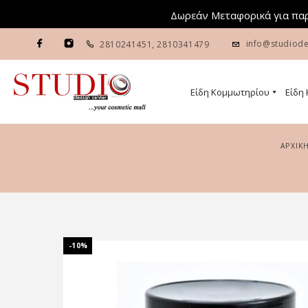
Δωρεάν Μεταφορικά για παρ
info@studiode
2810241451
,
2810341479
Είδη Κομμωτηρίου
Είδη
ΑΡΧΙΚ
-10%