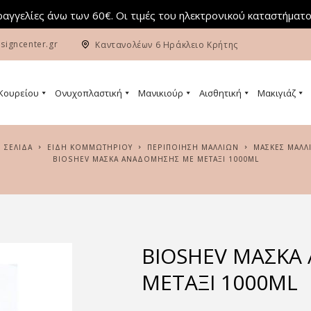
αγγελίες άνω των 60€. Οι τιμές του ηλεκτρονικού καταστήματο
signcenter.gr
Καντανολέων 6 Ηράκλειο Κρήτης
 Κουρείου
Ονυχοπλαστική
Μανικιούρ
Αισθητική
Μακιγιάζ
Ή ΣΕΛΊΔΑ
ΕΙΔΗ ΚΟΜΜΩΤΗΡΙΟΥ
ΠΕΡΙΠΟΙΗΣΗ ΜΑΛΛΙΩΝ
ΜΆΣΚΕΣ ΜΑΛΛ
BIOSHEV ΜΆΣΚΑ ΑΝΑΔΌΜΗΣΗΣ ΜΕ ΜΕΤΆΞΙ 1000ML
BIOSHEV ΜΆΣΚΑ
ΜΕΤΆΞΙ 1000ML