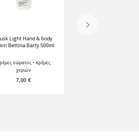
usk Light Hand & body
SEVENTEEN BODY SI
tion Bettina Barty 500ml
ROSE IRIA 300ML
ρέμες σώματος
•
Κρέμες
χεριών
Κρέμες σώματος
•
Seven
7,00
€
9,30
€