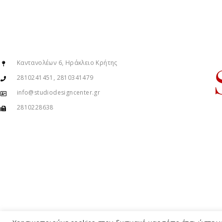
Καντανολέων 6, Ηράκλειο Κρήτης
2810241451, 2810341479
info@studiodesigncenter.gr
2810228638
© Copyright 2015 – 2026 . All Rights Reserved. Developed By
iWorx