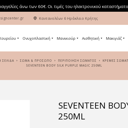
αγγελίες άνω των 60€. Οι τιμές του ηλεκτρονικού καταστήματο
signcenter.gr
Καντανολέων 6 Ηράκλειο Κρήτης
 Κουρείου
Ονυχοπλαστική
Μανικιούρ
Αισθητική
Μακιγιάζ
Ή ΣΕΛΊΔΑ
ΣΏΜΑ & ΠΡΌΣΩΠΟ
ΠΕΡΙΠΟΊΗΣΗ ΣΏΜΑΤΟΣ
ΚΡΈΜΕΣ ΣΏΜΑ
SEVENTEEN BODY SILK PURPLE MAGIC 250ML
SEVENTEEN BODY
250ML