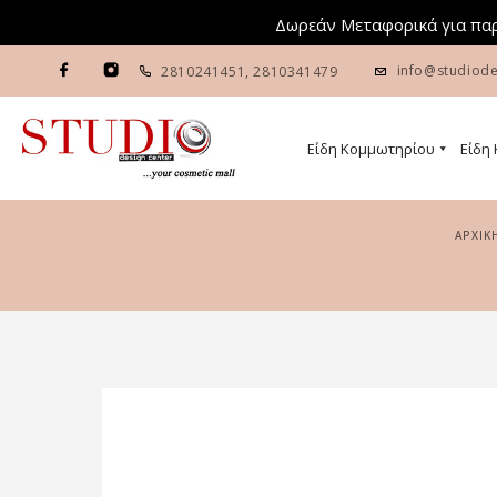
Δωρεάν Μεταφορικά για παρ
info@studiode
2810241451
,
2810341479
Είδη Κομμωτηρίου
Είδη
ΑΡΧΙΚ