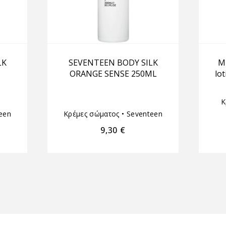
LK
SEVENTEEN BODY SILK
M
ORANGE SENSE 250ML
lo
Κ
een
Κρέμες σώματος
•
Seventeen
9,30
€