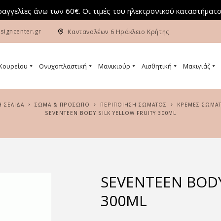
αγγελίες άνω των 60€. Οι τιμές του ηλεκτρονικού καταστήματο
signcenter.gr
Καντανολέων 6 Ηράκλειο Κρήτης
 Κουρείου
Ονυχοπλαστική
Μανικιούρ
Αισθητική
Μακιγιάζ
Ή ΣΕΛΊΔΑ
ΣΏΜΑ & ΠΡΌΣΩΠΟ
ΠΕΡΙΠΟΊΗΣΗ ΣΏΜΑΤΟΣ
ΚΡΈΜΕΣ ΣΏΜΑ
SEVENTEEN BODY SILK YELLOW FRUITY 300ML
SEVENTEEN BODY
300ML