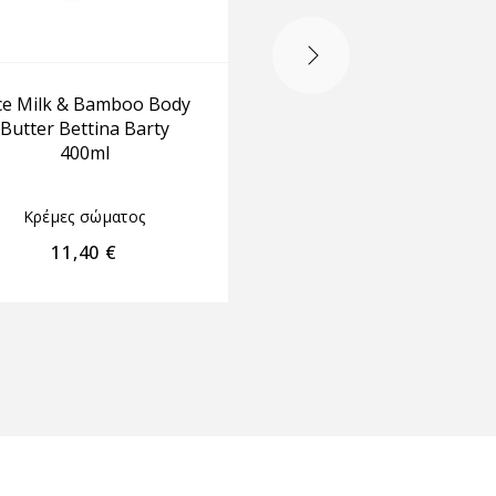
ce Milk & Bamboo Body
Κρέμα Χεριών και
Butter Bettina Barty
σώματος Ιmel 1000
400ml
Κρέμες σώματος
•
Κρέμ
Κρέμες σώματος
χεριών
11,40
€
12,00
€
10,20
€