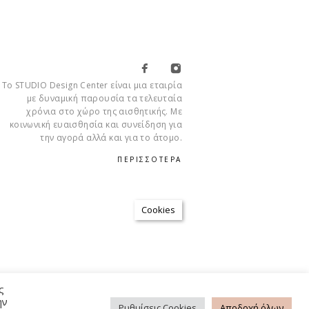
Το STUDIO Design Center είναι μια εταιρία
με δυναμική παρουσία τα τελευταία
χρόνια στο χώρο της αισθητικής. Με
κοινωνική ευαισθησία και συνείδηση για
την αγορά αλλά και για το άτομο.
ΠΕΡΙΣΣΟΤΕΡΑ
Cookies
ΡΉΣΗΣ
ΠΟΛΙΤΙΚΉ ΑΠΟΡΡΉΤΟΥ
FAQ
ς
ην
Ρυθμίσεις Cookies
Αποδοχή όλων