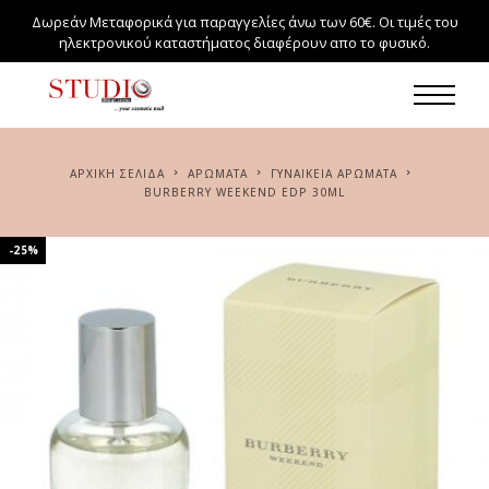
Δωρεάν Μεταφορικά για παραγγελίες άνω των 60€. Οι τιμές του
ηλεκτρονικού καταστήματος διαφέρουν απο το φυσικό.
ΑΡΧΙΚΉ ΣΕΛΊΔΑ
ΑΡΏΜΑΤΑ
ΓΥΝΑΙΚΕΊΑ ΑΡΏΜΑΤΑ
BURBERRY WEEKEND EDP 30ML
-25%