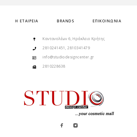
Η ΕΤΑΙΡΕΊΑ
BRANDS
ΕΠΙΚΟΙΝΩΝΊΑ
Καντανολέων 6, Ηράκλειο Κρήτης
2810241451, 2810341479
info@studiodesigncenter.gr
2810228638