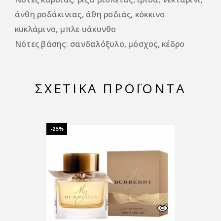
άνθη ροδάκινιας, άθη ροδιάς, κόκκινο
κυκλάμινο, μπλε υάκυνθο
Νότες βάσης: σανδαλόξυλο, μόσχος, κέδρο
ΣΧΕΤΙΚΆ ΠΡΟΪΌΝΤΑ
-25%
-25%