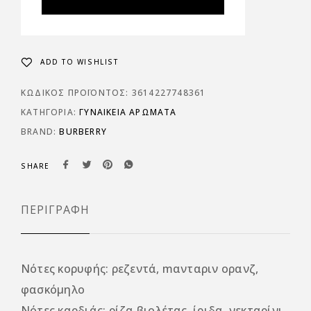
ADD TO WISHLIST
ΚΩΔΙΚΌΣ ΠΡΟΪΌΝΤΟΣ:
3614227748361
ΚΑΤΗΓΟΡΊΑ:
ΓΥΝΑΙΚΕΊΑ ΑΡΏΜΑΤΑ
BRAND:
BURBERRY
SHARE
ΠΕΡΙΓΡΑΦΉ
Νότες κορυφής: ρεζεντά, mανταριν ορανζ,
φασκόμηλο
Νότες καρδιάς: ρίζα βιολέτας, ίριδα, νεκταρίνι,