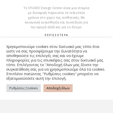
Το STUDIO Design Center είναι μια εταιρία
με δυναμική παρουσία τα τελευταία
χρόνια στο χώρο της αισθητικής. Με
κοινωνική ευαισθησία και συνείδηση για
την αγορά αλλά και για το άτομο.
ΠΕΡΙΣΣΟΤΕΡΑ
Cookies
Χρησιμοποιούμε cookies στον δικτυακό μας τόπο έτσι
ώστε να σας προσφέρουμε την δυνατότητα να
αποθηκεύετε τις επιλογές σας και να έχουμε
πληροφορίες για τις επισκέψεις σας στον δικτυακό μας
τόπο. Επιλέγοντας το "Αποδοχή όλων μας δίνετε την
συγκατάθεση σας για να χρησιμοποιούμε όλα τα cookies.
© Copyright 2015 – 2026 . All Rights Reserved. Developed By
Επιπλέον πατώντας "Ρυθμίσεις cookies" μπορείτε να
iWorx
εξατομικεύεσετε αυτή την επιλογή.
Ρυθμίσεις Cookies
Αποδοχή όλων
ΌΡΟΙ ΧΡΉΣΗΣ
ΠΟΛΙΤΙΚΉ ΑΠΟΡΡΉΤΟΥ
FAQ