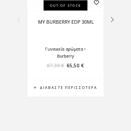
OUT OF STOCK
MY BURBERRY EDP 30ML
BU
Γυναικεία αρώματα
•
Burberry
87,30
€
65,50
€
ΔΙΑΒΆΣΤΕ ΠΕΡΙΣΣΌΤΕΡΑ
Δ