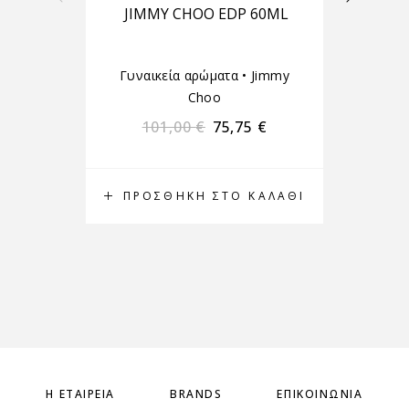
JIMMY CHOO EDP 60ML
B
Γυναικεία αρώματα
•
Jimmy
Choo
101,00
€
75,75
€
ΠΡΟΣΘΉΚΗ ΣΤΟ ΚΑΛΆΘΙ
Π
Η ΕΤΑΙΡΕΊΑ
BRANDS
ΕΠΙΚΟΙΝΩΝΊΑ