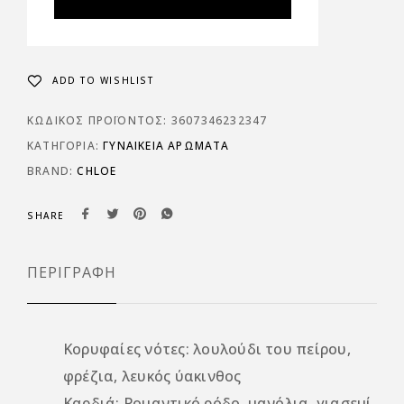
ADD TO WISHLIST
ΚΩΔΙΚΌΣ ΠΡΟΪΌΝΤΟΣ:
3607346232347
ΚΑΤΗΓΟΡΊΑ:
ΓΥΝΑΙΚΕΊΑ ΑΡΏΜΑΤΑ
BRAND:
CHLOE
SHARE
ΠΕΡΙΓΡΑΦΉ
Κορυφαίες νότες: λουλούδι του πείρου,
φρέζια, λευκός ύακινθος
Καρδιά: Ρομαντικό ρόδο, μανόλια, γιασεμί