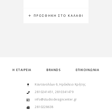
ΠΡΟΣΘΉΚΗ ΣΤΟ ΚΑΛΆΘΙ
Π
Η ΕΤΑΙΡΕΊΑ
BRANDS
ΕΠΙΚΟΙΝΩΝΊΑ
Καντανολέων 6, Ηράκλειο Κρήτης
2810241451, 2810341479
info@studiodesigncenter.gr
2810228638