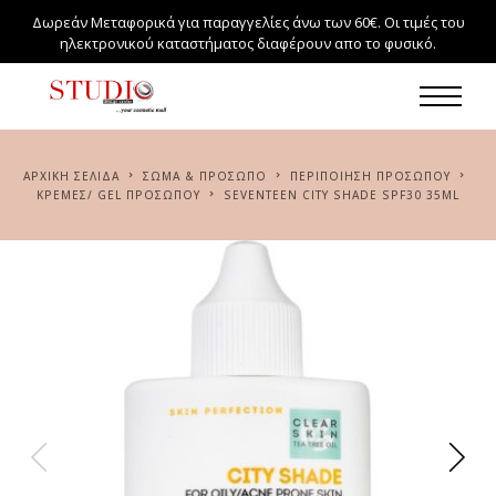
Δωρεάν Μεταφορικά για παραγγελίες άνω των 60€. Οι τιμές του
ηλεκτρονικού καταστήματος διαφέρουν απο το φυσικό.
ΑΡΧΙΚΉ ΣΕΛΊΔΑ
ΣΏΜΑ & ΠΡΌΣΩΠΟ
ΠΕΡΙΠΟΊΗΣΗ ΠΡΟΣΏΠΟΥ
ΚΡΈΜΕΣ/ GEL ΠΡΟΣΏΠΟΥ
SEVENTEEN CITY SHADE SPF30 35ML