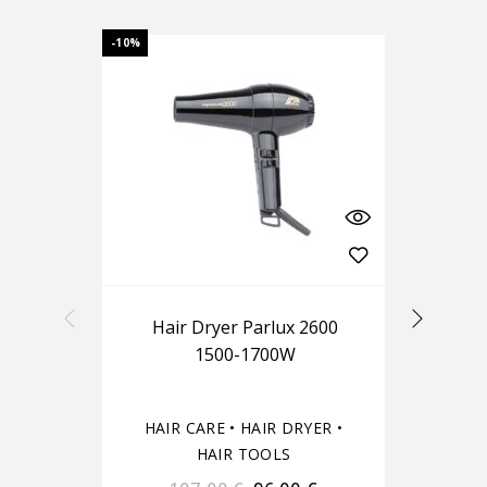
-10%
Hair Dryer Parlux 2600
1500-1700W
HAIR CARE
•
HAIR DRYER
•
H
HAIR TOOLS