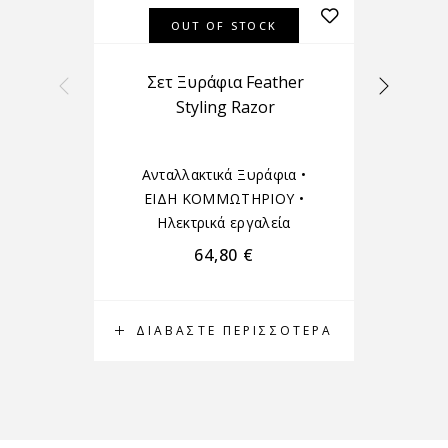
OUT OF STOCK
Σετ Ξυράφια Feather
Styling Razor
Ανταλλακτικά Ξυράφια
•
ΕΙΔΗ ΚΟΜΜΩΤΗΡΙΟΥ
•
Κ
Ηλεκτρικά εργαλεία
64,80
€
ΔΙΑΒΆΣΤΕ ΠΕΡΙΣΣΌΤΕΡΑ
Π