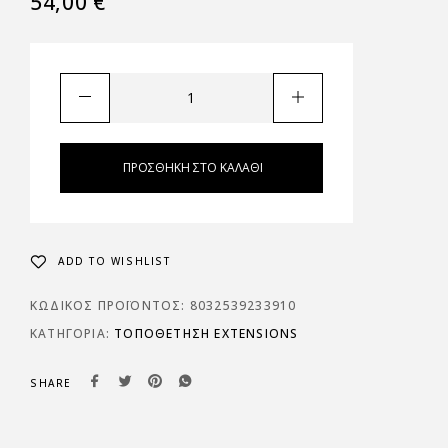
54,00
€
ΠΡΟΣΘΉΚΗ ΣΤΟ ΚΑΛΆΘΙ
ADD TO WISHLIST
ΚΩΔΙΚΌΣ ΠΡΟΪΌΝΤΟΣ:
8032539233910
ΚΑΤΗΓΟΡΊΑ:
ΤΟΠΟΘΈΤΗΣΗ EXTENSIONS
SHARE