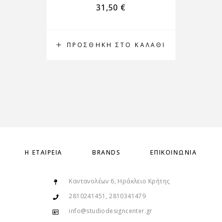
31,50
€
ΠΡΟΣΘΉΚΗ ΣΤΟ ΚΑΛΆΘΙ
Η ΕΤΑΙΡΕΊΑ
BRANDS
ΕΠΙΚΟΙΝΩΝΊΑ
Καντανολέων 6, Ηράκλειο Κρήτης
2810241451, 2810341479
info@studiodesigncenter.gr