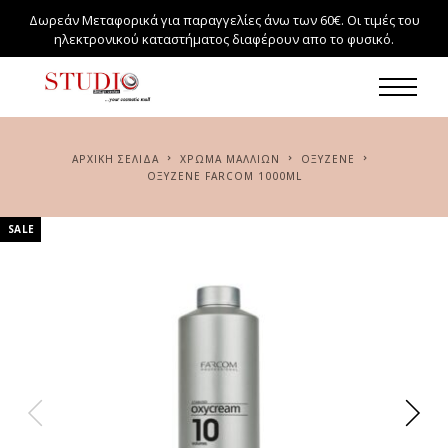
Δωρεάν Μεταφορικά για παραγγελίες άνω των 60€. Οι τιμές του
ηλεκτρονικού καταστήματος διαφέρουν απο το φυσικό.
ΑΡΧΙΚΉ ΣΕΛΊΔΑ
ΧΡΏΜΑ ΜΑΛΛΙΏΝ
ΟΞΥΖΕΝΈ
ΟΞΥΖΕΝΈ FARCOM 1000ML
SALE