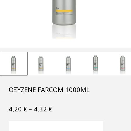
ΟΞΥΖΕΝΈ FARCOM 1000ML
4,20
€
–
4,32
€