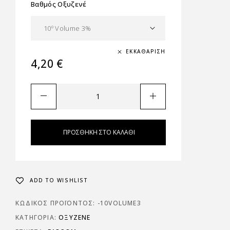
Βαθμός Οξυζενέ
ΕΚΚΑΘΆΡΙΣΗ
4,20
€
ΠΡΟΣΘΉΚΗ ΣΤΟ ΚΑΛΆΘΙ
ADD TO WISHLIST
ΚΩΔΙΚΌΣ ΠΡΟΪΌΝΤΟΣ:
-10VOLUME3
ΚΑΤΗΓΟΡΊΑ:
ΟΞΥΖΕΝΈ