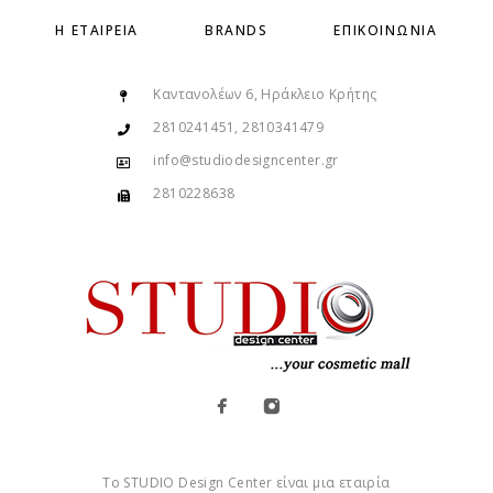
Η ΕΤΑΙΡΕΊΑ
BRANDS
ΕΠΙΚΟΙΝΩΝΊΑ
Καντανολέων 6, Ηράκλειο Κρήτης
2810241451, 2810341479
info@studiodesigncenter.gr
2810228638
Το STUDIO Design Center είναι μια εταιρία