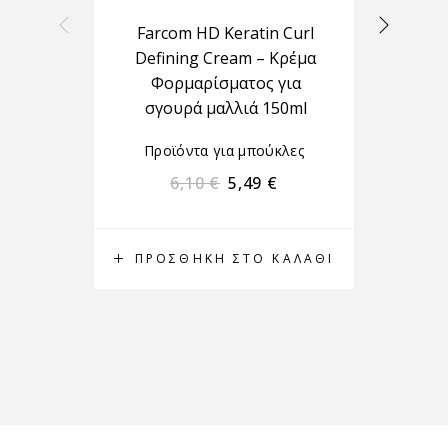
Farcom HD Keratin Curl
Defining Cream – Κρέμα
Φορμαρίσματος για
σγουρά μαλλιά 150ml
Προ
Προϊόντα για μπούκλες
6,10
€
5,49
€
ΠΡΟΣΘΉΚΗ ΣΤΟ ΚΑΛΆΘΙ
Π