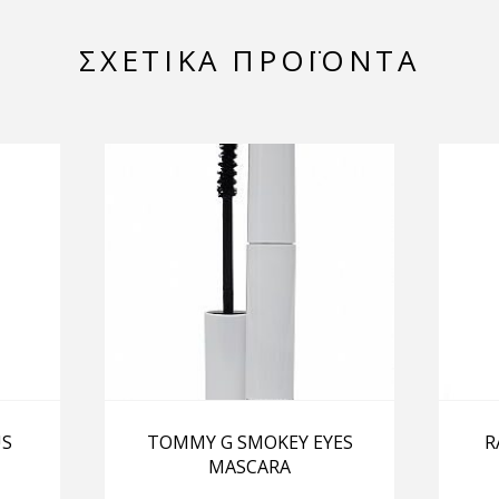
ΣΧΕΤΙΚΆ ΠΡΟΪΌΝΤΑ
US
TOMMY G SMOKEY EYES
R
MASCARA