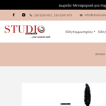
Δωρεάν Μεταφορικά για παρ
info@studiode
2810241451
,
2810341479
Είδη Κομμωτηρίου
Είδη
ΑΡΧΙΚΉ