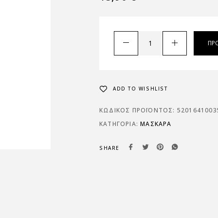
ΠΡ
ADD TO WISHLIST
ΚΩΔΙΚΌΣ ΠΡΟΪΌΝΤΟΣ:
5201641003
ΚΑΤΗΓΟΡΊΑ:
ΜΆΣΚΑΡΑ
SHARE