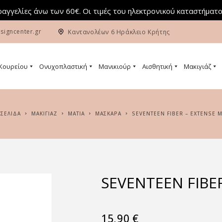
αγγελίες άνω των 60€. Οι τιμές του ηλεκτρονικού καταστήματο
signcenter.gr
Καντανολέων 6 Ηράκλειο Κρήτης
 Κουρείου
Ονυχοπλαστική
Μανικιούρ
Αισθητική
Μακιγιάζ
 ΣΕΛΊΔΑ
ΜΑΚΙΓΙΆΖ
ΜΆΤΙΑ
ΜΆΣΚΑΡΑ
SEVENTEEN FIBER – EXTENSE 
SEVENTEEN FIBE
15,90
€