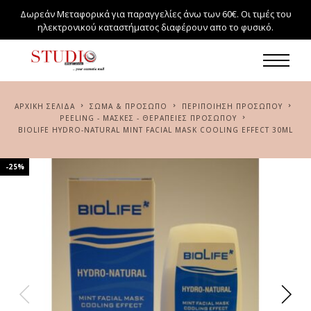
Δωρεάν Μεταφορικά για παραγγελίες άνω των 60€. Οι τιμές του
ηλεκτρονικού καταστήματος διαφέρουν απο το φυσικό.
ΑΡΧΙΚΉ ΣΕΛΊΔΑ
ΣΏΜΑ & ΠΡΌΣΩΠΟ
ΠΕΡΙΠΟΊΗΣΗ ΠΡΟΣΏΠΟΥ
PEELING - ΜΆΣΚΕΣ - ΘΕΡΑΠΕΊΕΣ ΠΡΟΣΏΠΟΥ
BIOLIFE HYDRO-NATURAL MINT FACIAL MASK COOLING EFFECT 30ML
-25%