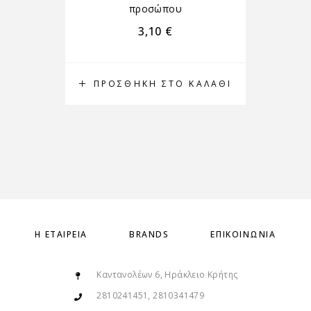
προσώπου
3,10
€
ΠΡΟΣΘΉΚΗ ΣΤΟ ΚΑΛΆΘΙ
Π
Η ΕΤΑΙΡΕΊΑ
BRANDS
ΕΠΙΚΟΙΝΩΝΊΑ
Καντανολέων 6, Ηράκλειο Κρήτης
2810241451, 2810341479