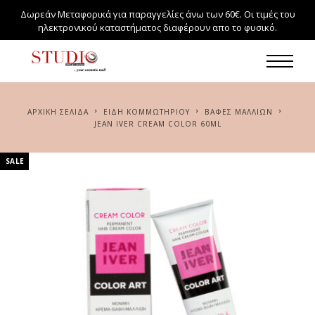
Δωρεάν Μεταφορικά για παραγγελίες άνω των 60€. Οι τιμές του
ηλεκτρονικού καταστήματος διαφέρουν απο το φυσικό.
ΑΡΧΙΚΉ ΣΕΛΊΔΑ
ΕΙΔΗ ΚΟΜΜΩΤΗΡΙΟΥ
ΒΑΦΈΣ ΜΑΛΛΙΏΝ
JEAN IVER CREAM COLOR 60ML
SALE