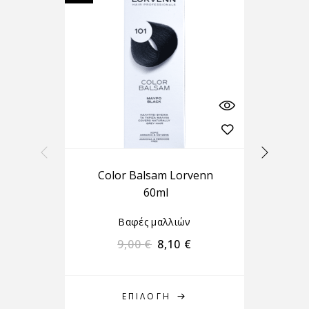
Color Balsam Lorvenn
In
60ml
Βαφές μαλλιών
9,00
€
8,10
€
ΕΠΙΛΟΓΉ