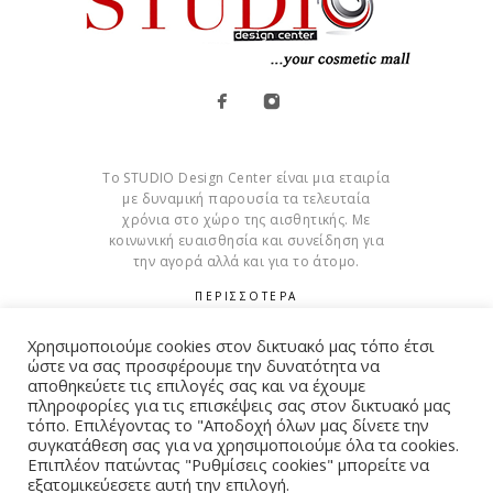
Το STUDIO Design Center είναι μια εταιρία
με δυναμική παρουσία τα τελευταία
χρόνια στο χώρο της αισθητικής. Με
κοινωνική ευαισθησία και συνείδηση για
την αγορά αλλά και για το άτομο.
ΠΕΡΙΣΣΟΤΕΡΑ
Cookies
Χρησιμοποιούμε cookies στον δικτυακό μας τόπο έτσι
ώστε να σας προσφέρουμε την δυνατότητα να
αποθηκεύετε τις επιλογές σας και να έχουμε
πληροφορίες για τις επισκέψεις σας στον δικτυακό μας
τόπο. Επιλέγοντας το "Αποδοχή όλων μας δίνετε την
συγκατάθεση σας για να χρησιμοποιούμε όλα τα cookies.
© Copyright 2015 – 2026 . All Rights Reserved. Developed By
Επιπλέον πατώντας "Ρυθμίσεις cookies" μπορείτε να
iWorx
εξατομικεύεσετε αυτή την επιλογή.