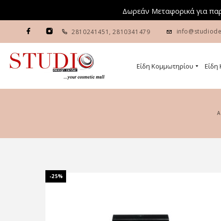
Δωρεάν Μεταφορικά για παρ
info@studiode
2810241451
,
2810341479
Είδη Κομμωτηρίου
Είδη
-25%