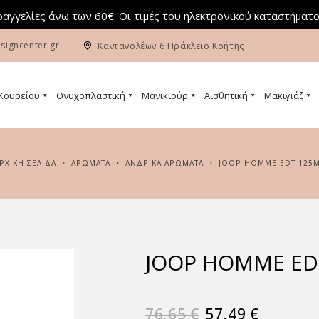
αγγελίες άνω των 60€. Οι τιμές του ηλεκτρονικού καταστήματο
signcenter.gr
Καντανολέων 6 Ηράκλειο Κρήτης
 Κουρείου
Ονυχοπλαστική
Μανικιούρ
Αισθητική
Μακιγιάζ
ΑΡΧΙΚΉ ΣΕΛΊΔΑ
ΑΡΏΜΑΤΑ
ΑΝΔΡΙΚΆ ΑΡΏΜΑΤΑ
JOOP HOMME EDT 125
JOOP HOMME ED
76,65
€
57,49
€