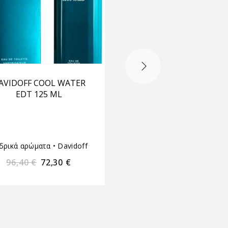
AVIDOFF COOL WATER
VAN CLEEF & ARPEL
EDT 125 ML
AMBRE IMPERIAL E
75ML
Ανδρικά αρώματα
•
Γυναι
δρικά αρώματα
•
Davidoff
αρώματα
•
Van Cleef & Ar
96,40
€
72,30
€
200,00
€
150,00