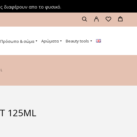
ς διαφέρουν απο το φυσικό.
Αρώματα
Beauty tools
Πρόσωπο & σώμα
ML
T 125ML