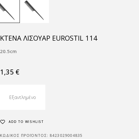
KΤΈΝΑ ΛΙΣΟΥΆΡ EUROSTIL 114
20.5cm
1,35
€
Εξαντλημένο
ADD TO WISHLIST
ΚΩΔΙΚΌΣ ΠΡΟΪΌΝΤΟΣ:
8423029004835