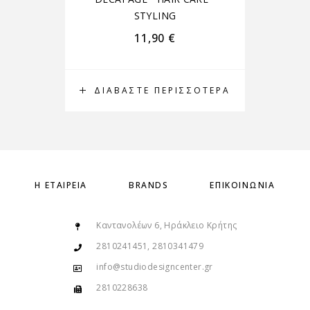
STYLING
11,90
€
ΔΙΑΒΆΣΤΕ ΠΕΡΙΣΣΌΤΕΡΑ
Δ
Η ΕΤΑΙΡΕΊΑ
BRANDS
ΕΠΙΚΟΙΝΩΝΊΑ
Καντανολέων 6, Ηράκλειο Κρήτης
2810241451, 2810341479
info@studiodesigncenter.gr
2810228638