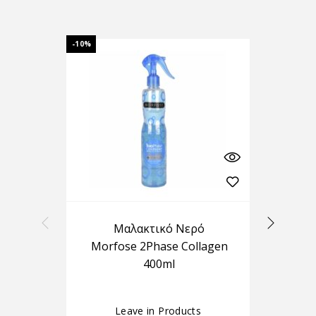
-10%
-10%
Μαλακτικό Νερό
Morfose 2Phase Collagen
C
400ml
In
Leave in Products