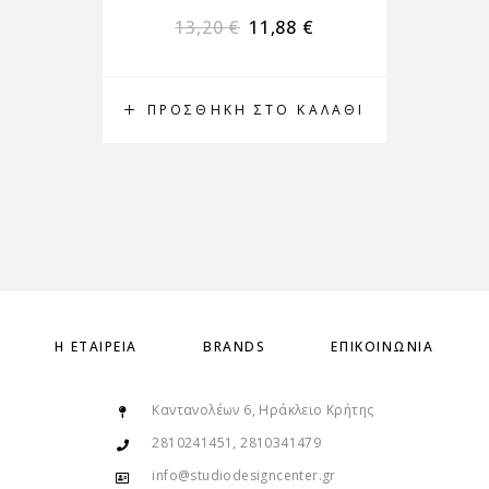
13,20
€
11,88
€
ΠΡΟΣΘΉΚΗ ΣΤΟ ΚΑΛΆΘΙ
Π
Η ΕΤΑΙΡΕΊΑ
BRANDS
ΕΠΙΚΟΙΝΩΝΊΑ
Καντανολέων 6, Ηράκλειο Κρήτης
2810241451, 2810341479
info@studiodesigncenter.gr