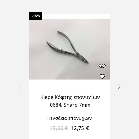
-15%
-15%
Kiepe Κόφτης επονυχίων
Πε
0684, Sharp 7mm
Πενσάκια επονυχίων
15,00
€
12,75
€