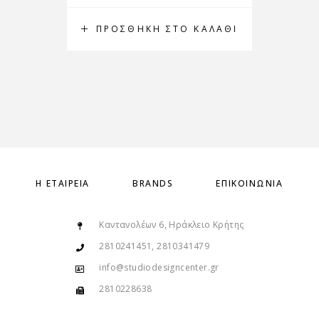
ΠΡΟΣΘΉΚΗ ΣΤΟ ΚΑΛΆΘΙ
Π
Η ΕΤΑΙΡΕΊΑ
BRANDS
ΕΠΙΚΟΙΝΩΝΊΑ
Καντανολέων 6, Ηράκλειο Κρήτης
2810241451, 2810341479
info@studiodesigncenter.gr
2810228638