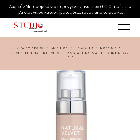
Δωρεάν Μεταφορικά για παραγγελίες άνω των 60€. Οι τιμές του
ηλεκτρονικού καταστήματος διαφέρουν απο το φυσικό.
ΑΡΧΙΚΉ ΣΕΛΊΔΑ
ΜΑΚΙΓΙΆΖ
ΠΡΌΣΩΠΟ
MAKE UP
SEVENTEEN NATURAL VELVET LONGLASTING MATTE FOUNDATION
SPF20