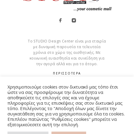
Το STUDIO Design Center είναι μια εταιρία
με δυναμική παρουσία τα τελευταία
χρόνια στο χώρο της αισθητικής. Με
κοινωνική ευαισθησία και συνείδηση για
την αγορά αλλά και για το άτομο.
ΠΕΡΙΣΣΟΤΕΡΑ
Cookies
Χρησιμοποιούμε cookies στον δικτυακό μας τόπο έτσι
ώστε να σας προσφέρουμε την δυνατότητα να
αποθηκεύετε τις επιλογές σας και να έχουμε
πληροφορίες για τις επισκέψεις σας στον δικτυακό μας
τόπο. Επιλέγοντας το "Αποδοχή όλων μας δίνετε την
συγκατάθεση σας για να χρησιμοποιούμε όλα τα cookies.
© Copyright 2015 – 2026 . All Rights Reserved. Developed By
Επιπλέον πατώντας "Ρυθμίσεις cookies" μπορείτε να
iWorx
εξατομικεύεσετε αυτή την επιλογή.