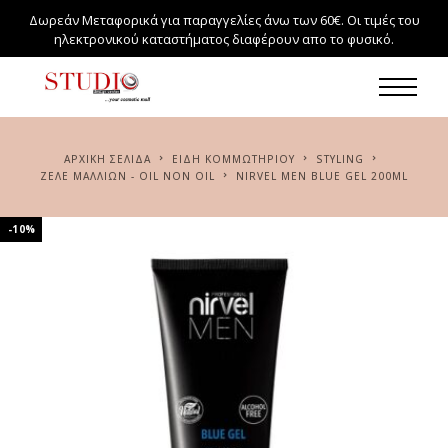
Δωρεάν Μεταφορικά για παραγγελίες άνω των 60€. Οι τιμές του
ηλεκτρονικού καταστήματος διαφέρουν απο το φυσικό.
ΑΡΧΙΚΉ ΣΕΛΊΔΑ
ΕΙΔΗ ΚΟΜΜΩΤΗΡΙΟΥ
STYLING
ΖΕΛΈ ΜΑΛΛΙΏΝ - OIL NON OIL
NIRVEL MEN BLUE GEL 200ML
-10%