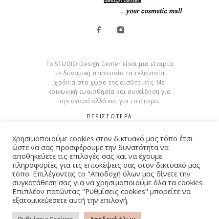
Το STUDIO Design Center είναι μια εταιρία
με δυναμική παρουσία τα τελευταία
χρόνια στο χώρο της αισθητικής. Με
κοινωνική ευαισθησία και συνείδηση για
την αγορά αλλά και για το άτομο.
ΠΕΡΙΣΣΟΤΕΡΑ
Cookies
Χρησιμοποιούμε cookies στον δικτυακό μας τόπο έτσι
ώστε να σας προσφέρουμε την δυνατότητα να
αποθηκεύετε τις επιλογές σας και να έχουμε
πληροφορίες για τις επισκέψεις σας στον δικτυακό μας
τόπο. Επιλέγοντας το "Αποδοχή όλων μας δίνετε την
συγκατάθεση σας για να χρησιμοποιούμε όλα τα cookies.
© Copyright 2015 – 2026 . All Rights Reserved. Developed By
Επιπλέον πατώντας "Ρυθμίσεις cookies" μπορείτε να
iWorx
εξατομικεύεσετε αυτή την επιλογή.