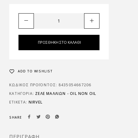
ΠΡΟΣΘΉΚΗ ΣΤΟ ΚΑΛΆΘΙ
ADD TO WISHLIST
ΚΩΔΙΚΌΣ ΠΡΟΪΌΝΤΟΣ:
8435054667206
ΚΑΤΗΓΟΡΊΑ:
ΖΕΛΈ ΜΑΛΛΙΏΝ - OIL NON OIL
ΕΤΙΚΈΤΑ:
NIRVEL
SHARE
ΠΕΡΙΓΡΑΦΉ