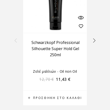
Schwarzkopf Professional
Do
Silhouette Super Hold Gel
I
250ml
Χρ
Ζελέ μαλλιών - Oil non Oil
Ζ
12,70
€
11,43
€
ΠΡΟΣΘΉΚΗ ΣΤΟ ΚΑΛΆΘΙ
Π