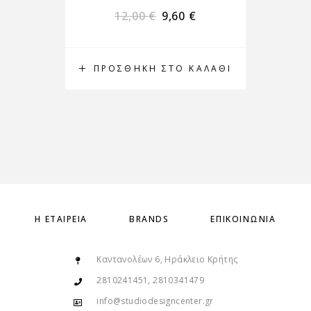
12,00
€
9,60
€
ΠΡΟΣΘΉΚΗ ΣΤΟ ΚΑΛΆΘΙ
Π
Η ΕΤΑΙΡΕΊΑ
BRANDS
ΕΠΙΚΟΙΝΩΝΊΑ
Καντανολέων 6, Ηράκλειο Κρήτης
2810241451, 2810341479
info@studiodesigncenter.gr