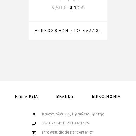
5,50
€
4,10
€
ΠΡΟΣΘΉΚΗ ΣΤΟ ΚΑΛΆΘΙ
Π
Η ΕΤΑΙΡΕΊΑ
BRANDS
ΕΠΙΚΟΙΝΩΝΊΑ
Καντανολέων 6, Ηράκλειο Κρήτης
2810241451, 2810341479
info@studiodesigncenter.gr