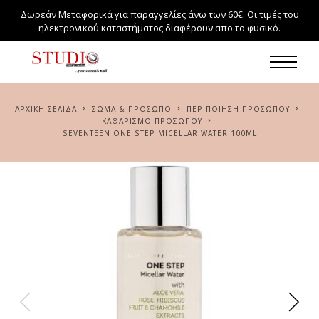
Δωρεάν Μεταφορικά για παραγγελίες άνω των 60€. Οι τιμές του
ηλεκτρονικού καταστήματος διαφέρουν απο το φυσικό.
ΑΡΧΙΚΉ ΣΕΛΊΔΑ
ΣΏΜΑ & ΠΡΌΣΩΠΟ
ΠΕΡΙΠΟΊΗΣΗ ΠΡΟΣΏΠΟΥ
ΚΑΘΑΡΙΣΜΌ ΠΡΟΣΏΠΟΥ
SEVENTEEN ONE STEP MICELLAR WATER 100ML