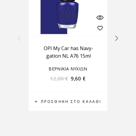
OPI My Car has Navy-
OP
gation NL A76 15ml
ΒΕΡΝΙΚΙΑ ΝΥΧΙΩΝ
12,00
€
9,60
€
ΠΡΟΣΘΉΚΗ ΣΤΟ ΚΑΛΆΘΙ
Π