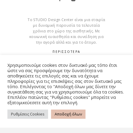
Το STUDIO Design Center είναι μια εταιρία
με δυναμική παρουσία τα τελευταία
χρόνια στο χώρο της αισθητικής. Με
κοινωνική ευαισθησία και συνείδηση για
την αγορά αλλά και για το άτομο.
ΠΕΡΙΣΣΟΤΕΡΑ
Cookies
Χρησιμοποιούμε cookies στον δικτυακό μας τόπο έτσι
ώστε να σας προσφέρουμε την δυνατότητα να
αποθηκεύετε τις επιλογές σας και να έχουμε
πληροφορίες για τις επισκέψεις σας στον δικτυακό μας
τόπο. Επιλέγοντας το "Αποδοχή όλων μας δίνετε την
συγκατάθεση σας για να χρησιμοποιούμε όλα τα cookies.
© Copyright 2015 – 2026 . All Rights Reserved. Developed By
Επιπλέον πατώντας "Ρυθμίσεις cookies" μπορείτε να
iWorx
εξατομικεύεσετε αυτή την επιλογή.
Ρυθμίσεις Cookies
Αποδοχή όλων
ΌΡΟΙ ΧΡΉΣΗΣ
ΠΟΛΙΤΙΚΉ ΑΠΟΡΡΉΤΟΥ
FAQ