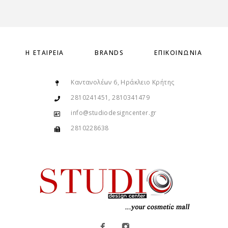
Η ΕΤΑΙΡΕΊΑ
BRANDS
ΕΠΙΚΟΙΝΩΝΊΑ
Καντανολέων 6, Ηράκλειο Κρήτης
2810241451, 2810341479
info@studiodesigncenter.gr
2810228638