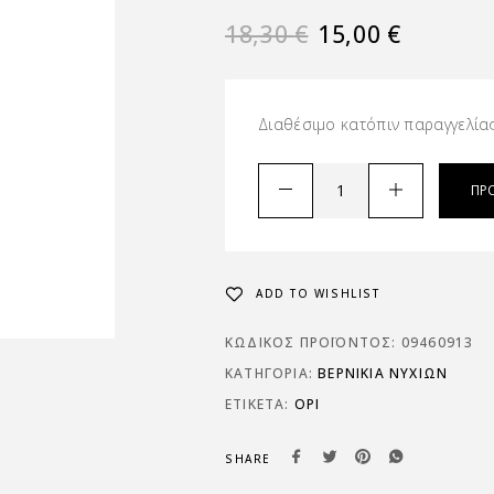
18,30
€
15,00
€
Διαθέσιμο κατόπιν παραγγελία
ΠΡ
ADD TO WISHLIST
ΚΩΔΙΚΌΣ ΠΡΟΪΌΝΤΟΣ:
09460913
ΚΑΤΗΓΟΡΊΑ:
ΒΕΡΝΙΚΙΑ ΝΥΧΙΩΝ
ΕΤΙΚΈΤΑ:
OPI
SHARE