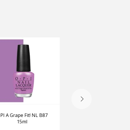
-20%
OUT OF STOCK
PI A Grape Fit! NL B87
OPI I São Paulo Ove
15ml
There NL A62 15ml