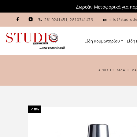
Δωρεάν Μεταφορικά για παρ
info@studiode
2810241451
,
2810341479
Είδη Κομμωτηρίου
Είδη
ΑΡΧΙΚΉ ΣΕΛΊΔΑ
Μ
-18%