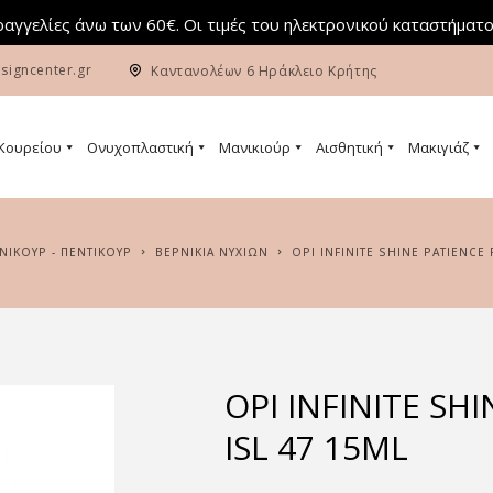
αγγελίες άνω των 60€. Οι τιμές του ηλεκτρονικού καταστήματο
signcenter.gr
Καντανολέων 6 Ηράκλειο Κρήτης
 Κουρείου
Ονυχοπλαστική
Μανικιούρ
Αισθητική
Μακιγιάζ
ΑΝΙΚΟΥΡ - ΠΕΝΤΙΚΟΥΡ
ΒΕΡΝΙΚΙΑ ΝΥΧΙΩΝ
OPI INFINITE SHINE PATIENCE
OPI INFINITE SH
ISL 47 15ML