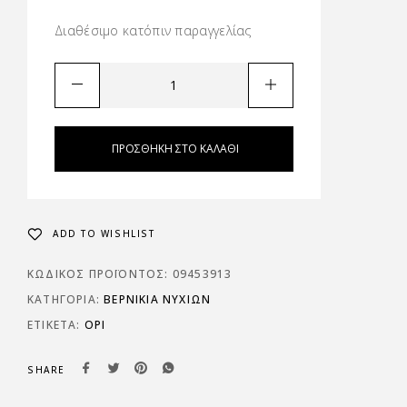
Διαθέσιμο κατόπιν παραγγελίας
ΠΡΟΣΘΉΚΗ ΣΤΟ ΚΑΛΆΘΙ
ADD TO WISHLIST
ΚΩΔΙΚΌΣ ΠΡΟΪΌΝΤΟΣ:
09453913
ΚΑΤΗΓΟΡΊΑ:
ΒΕΡΝΙΚΙΑ ΝΥΧΙΩΝ
ΕΤΙΚΈΤΑ:
OPI
SHARE