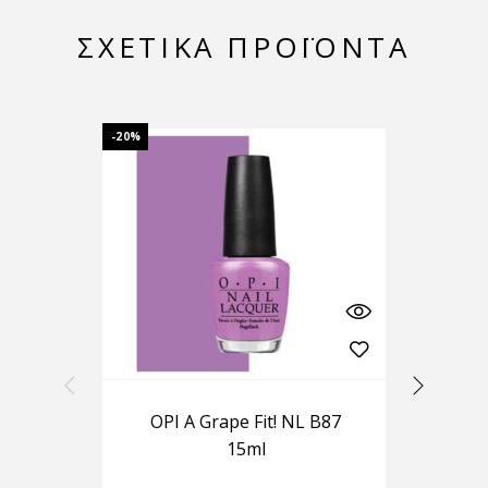
ΣΧΕΤΙΚΆ ΠΡΟΪΌΝΤΑ
-20%
-20%
OPI A Grape Fit! NL B87
O
15ml