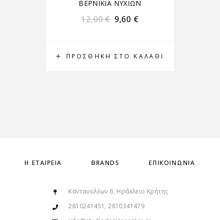
ΒΕΡΝΙΚΙΑ ΝΥΧΙΩΝ
12,00
€
9,60
€
ΠΡΟΣΘΉΚΗ ΣΤΟ ΚΑΛΆΘΙ
Π
Η ΕΤΑΙΡΕΊΑ
BRANDS
ΕΠΙΚΟΙΝΩΝΊΑ
Καντανολέων 6, Ηράκλειο Κρήτης
2810241451, 2810341479