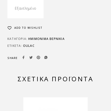
Εξαντλημένο
ADD TO WISHLIST
ΚΑΤΗΓΟΡΊΑ:
ΗΜΙΜΌΝΙΜΑ ΒΕΡΝΊΚΙΑ
ΕΤΙΚΈΤΑ:
OULAC
SHARE
ΣΧΕΤΙΚΆ ΠΡΟΪΌΝΤΑ
-20%