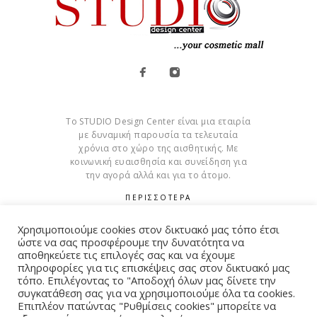
Το STUDIO Design Center είναι μια εταιρία
με δυναμική παρουσία τα τελευταία
χρόνια στο χώρο της αισθητικής. Με
κοινωνική ευαισθησία και συνείδηση για
την αγορά αλλά και για το άτομο.
ΠΕΡΙΣΣΟΤΕΡΑ
Cookies
Χρησιμοποιούμε cookies στον δικτυακό μας τόπο έτσι
ώστε να σας προσφέρουμε την δυνατότητα να
αποθηκεύετε τις επιλογές σας και να έχουμε
πληροφορίες για τις επισκέψεις σας στον δικτυακό μας
τόπο. Επιλέγοντας το "Αποδοχή όλων μας δίνετε την
συγκατάθεση σας για να χρησιμοποιούμε όλα τα cookies.
© Copyright 2015 – 2026 . All Rights Reserved. Developed By
Επιπλέον πατώντας "Ρυθμίσεις cookies" μπορείτε να
iWorx