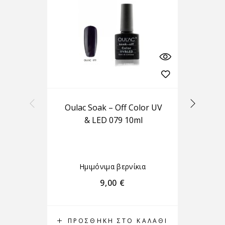
Oulac Soak – Off Color UV
D
& LED 079 10ml
Ημιμόνιμα βερνίκια
9,00
€
ΠΡΟΣΘΉΚΗ ΣΤΟ ΚΑΛΆΘΙ
Π