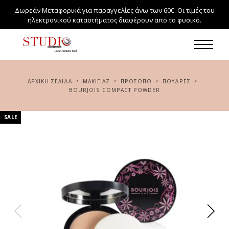
Δωρεάν Μεταφορικά για παραγγελίες άνω των 60€. Οι τιμές του
ηλεκτρονικού καταστήματος διαφέρουν απο το φυσικό.
ΑΡΧΙΚΉ ΣΕΛΊΔΑ
ΜΑΚΙΓΙΆΖ
ΠΡΌΣΩΠΟ
ΠΟΎΔΡΕΣ
BOURJOIS COMPACT POWDER
SALE