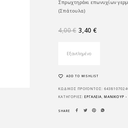
Σπρωχτηράκι επωνυχίων γερμ
(Σπάτουλα)
4,00
€
3,40
€
Εξαντλημένο
ADD TO WISHLIST
ΚΩΔΙΚΌΣ ΠΡΟΪΌΝΤΟΣ:
6438107024
ΚΑΤΗΓΟΡΊΕΣ:
ΕΡΓΑΛΕΙΑ
,
ΜΑΝΙΚΟΥΡ -
SHARE