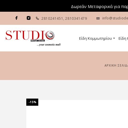
Δωρεάν Μεταφορικά για παρ
info@studiode
2810241451
,
2810341479
Είδη Κομμωτηρίου
Είδη
ΑΡΧΙΚΉ ΣΕΛΊΔ
-15%