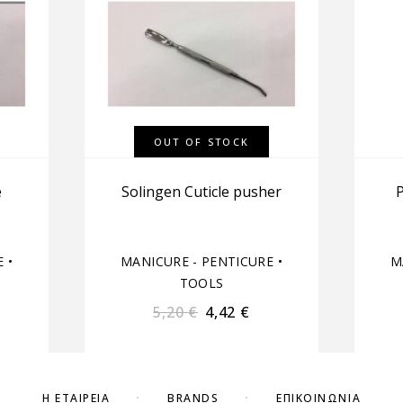
OUT OF STOCK
e
Solingen Cuticle pusher
E
•
MANICURE - PENTICURE
•
M
TOOLS
5,20
€
4,42
€
Η ΕΤΑΙΡΕΊΑ
BRANDS
ΕΠΙΚΟΙΝΩΝΊΑ