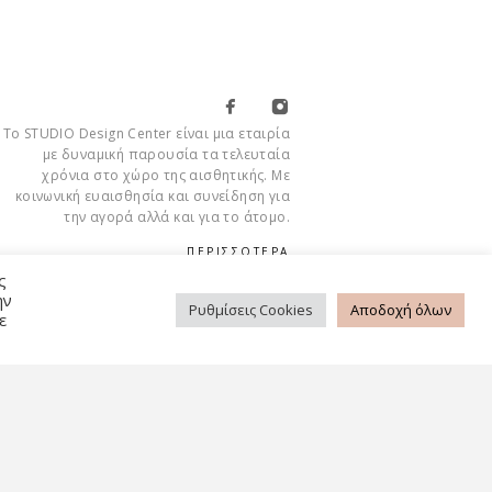
Το STUDIO Design Center είναι μια εταιρία
με δυναμική παρουσία τα τελευταία
χρόνια στο χώρο της αισθητικής. Με
κοινωνική ευαισθησία και συνείδηση για
την αγορά αλλά και για το άτομο.
ΠΕΡΙΣΣΟΤΕΡΑ
ς
ην
Ρυθμίσεις Cookies
Αποδοχή όλων
ε
Cookies
ΡΉΣΗΣ
ΠΟΛΙΤΙΚΉ ΑΠΟΡΡΉΤΟΥ
FAQ