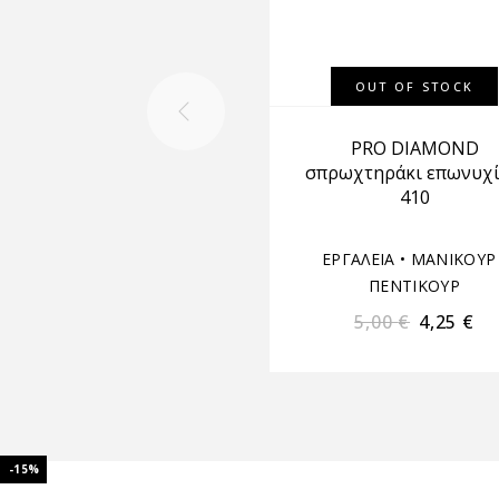
OUT OF STOCK
PRO DIAMOND
σπρωχτηράκι επωνυχ
410
ΕΡΓΑΛΕΙΑ
•
ΜΑΝΙΚΟΥΡ 
ΠΕΝΤΙΚΟΥΡ
5,00
€
4,25
€
-15%