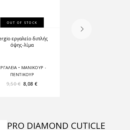
OUT OF STOCK
ergiο εργαλείο διπλής
Εργαλείο τροχού φ13
όψης-λίμα
ΕΡΓΑΛΕΙΑ
•
ΜΑΝΙΚΟΥΡ -
Εργαλεία τροχών
•
ΠΕΝΤΙΚΟΥΡ
ΜΑΝΙΚΟΥΡ - ΠΕΝΤΙΚΟ
9,50
€
8,08
€
2,50
€
2,13
€
PRO DIAMOND CUTICLE