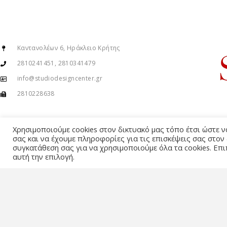
Καντανολέων 6, Ηράκλειο Κρήτης
2810241451, 2810341479
info@studiodesigncenter.gr
2810228638
Χρησιμοποιούμε cookies στον δικτυακό μας τόπο έτσι ώστε 
σας και να έχουμε πληροφορίες για τις επισκέψεις σας στον
συγκατάθεση σας για να χρησιμοποιούμε όλα τα cookies. Επι
αυτή την επιλογή.
© Copyright 2015 – 2026 . All Rights Reserved. Developed By
iWorx