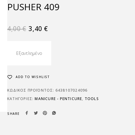
PUSHER 409
4,00
€
3,40
€
Εξαντλημένο
ADD TO WISHLIST
ΚΩΔΙΚΌΣ ΠΡΟΪΌΝΤΟΣ:
6438107024096
ΚΑΤΗΓΟΡΊΕΣ:
MANICURE - PENTICURE
,
TOOLS
SHARE