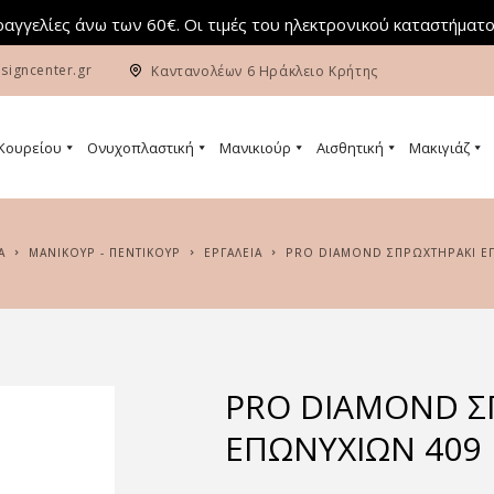
αγγελίες άνω των 60€. Οι τιμές του ηλεκτρονικού καταστήματο
signcenter.gr
Καντανολέων 6 Ηράκλειο Κρήτης
 Κουρείου
Ονυχοπλαστική
Μανικιούρ
Αισθητική
Μακιγιάζ
Α
ΜΑΝΙΚΟΥΡ - ΠΕΝΤΙΚΟΥΡ
ΕΡΓΑΛΕΙΑ
PRO DIAMOND ΣΠΡΩΧΤΗΡΆΚΙ Ε
PRO DIAMOND Σ
ΕΠΩΝΥΧΊΩΝ 409