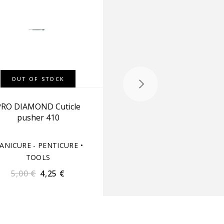
OUT OF STOCK
OUT OF STOCK
PRO DIAMOND Cuticle
LUX NAILS Cuticle pus
pusher 410
MI-202
ANICURE - PENTICURE
•
MANICURE - PENTICUR
TOOLS
TOOLS
5,00
€
4,25
€
5,00
€
4,25
€