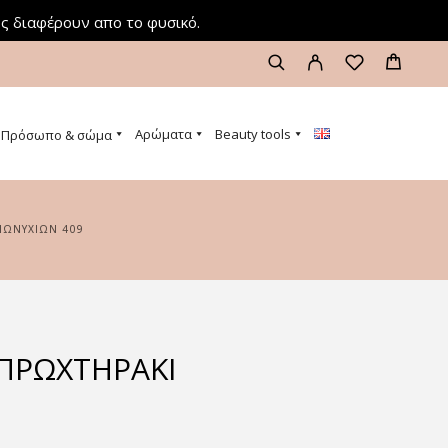
ς διαφέρουν απο το φυσικό.
Αρώματα
Beauty tools
Πρόσωπο & σώμα
ΠΩΝΥΧΊΩΝ 409
ΠΡΩΧΤΗΡΆΚΙ