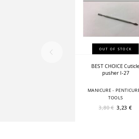
OUT OF STOCK
BEST CHOICE Cuticl
pusher Ι-27
MANICURE - PENTICUR
TOOLS
3,80
€
3,23
€