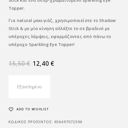
Stick και ένα υπερ-χρωματισμένο Sparkling Eye
Topper.
Για natural μακιγιάζ, χρησιμοποιείστε το Shadow
Stick & με μία κίνηση αλλάξτε το σε βραδινό με
υπέροχες λάμψεις, εφαρμόζοντας από πάνω το
υπέροχο Sparkling Eye Topper!
15,50
€
12,40
€
Εξαντλημένο
ADD TO WISHLIST
ΚΩΔΙΚΌΣ ΠΡΟΪΌΝΤΟΣ:
656497072596