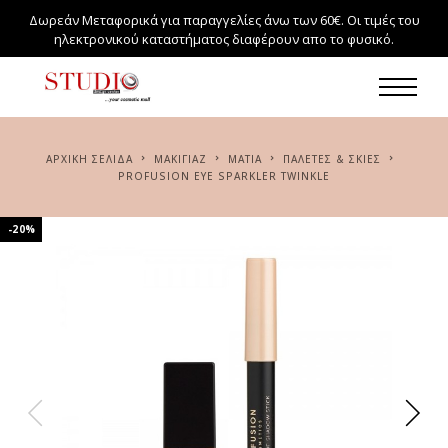
Δωρεάν Μεταφορικά για παραγγελίες άνω των 60€. Οι τιμές του
ηλεκτρονικού καταστήματος διαφέρουν απο το φυσικό.
ΑΡΧΙΚΉ ΣΕΛΊΔΑ
ΜΑΚΙΓΙΆΖ
ΜΆΤΙΑ
ΠΑΛΈΤΕΣ & ΣΚΙΈΣ
PROFUSION EYE SPARKLER TWINKLE
-20%