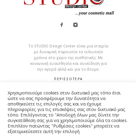
Το STUDIO Design Center είναι μια εταιρία
με δυναμική παρουσία τα τελευταία
χρόνια στο χώρο της αισθητικής. Με
κοινωνική ευαισθησία και συνείδηση για
την αγορά αλλά και για το άτομο.
ΠΕΡΙΣΣΟΤΕΡΑ
Cookies
Χρησιμοποιούμε cookies στον δικτυακό μας τόπο έτσι
ώστε να σας προσφέρουμε την δυνατότητα να
αποθηκεύετε τις επιλογές σας και να έχουμε
πληροφορίες για τις επισκέψεις σας στον δικτυακό μας
τόπο. Επιλέγοντας το "Αποδοχή όλων μας δίνετε την
συγκατάθεση σας για να χρησιμοποιούμε όλα τα cookies.
© Copyright 2015 – 2026 . All Rights Reserved. Developed By
Επιπλέον πατώντας "Ρυθμίσεις cookies" μπορείτε να
iWorx
εξατομικεύεσετε αυτή την επιλογή.