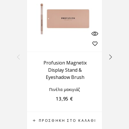
Profusion Magnetix
F
Display Stand &
Eyeshadow Brush
Πινέλα μακιγιάζ
13,95
€
ΠΡΟΣΘΉΚΗ ΣΤΟ ΚΑΛΆΘΙ
Π