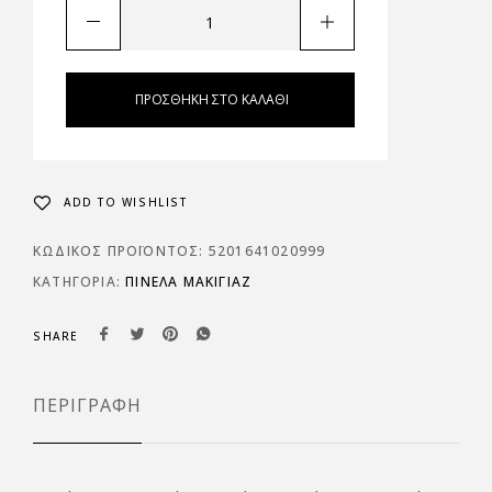
ΠΡΟΣΘΉΚΗ ΣΤΟ ΚΑΛΆΘΙ
ADD TO WISHLIST
ΚΩΔΙΚΌΣ ΠΡΟΪΌΝΤΟΣ:
5201641020999
ΚΑΤΗΓΟΡΊΑ:
ΠΙΝΈΛΑ ΜΑΚΙΓΙΆΖ
SHARE
ΠΕΡΙΓΡΑΦΉ