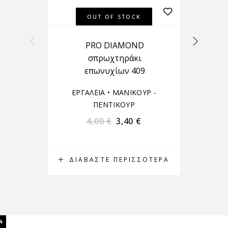
OUT OF STOCK
PRO DIAMOND
σπρωχτηράκι
επωνυχίων 409
ΕΡΓΑΛΕΙΑ
•
ΜΑΝΙΚΟΥΡ -
ΠΕΝΤΙΚΟΥΡ
4,00
€
3,40
€
ΔΙΑΒΆΣΤΕ ΠΕΡΙΣΣΌΤΕΡΑ
Δ
%