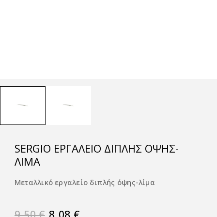
SERGIΟ ΕΡΓΑΛΕΊΟ ΔΙΠΛΉΣ ΌΨΗΣ-
ΛΊΜΑ
Μεταλλικό εργαλείο διπλής όψης-λίμα
9,50
€
8,08
€