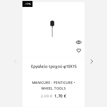
-15%
-20%
Εργαλείο τροχού φ10Χ15
MANICURE - PENTICURE
•
M
WHEEL TOOLS
2,00
€
1,70
€