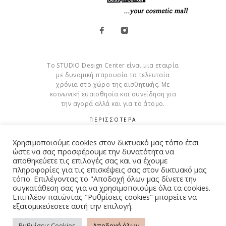
Το STUDIO Design Center είναι μια εταιρία
με δυναμική παρουσία τα τελευταία
χρόνια στο χώρο της αισθητικής. Με
κοινωνική ευαισθησία και συνείδηση για
την αγορά αλλά και για το άτομο.
ΠΕΡΙΣΣΟΤΕΡΑ
Cookies
Χρησιμοποιούμε cookies στον δικτυακό μας τόπο έτσι
ώστε να σας προσφέρουμε την δυνατότητα να
αποθηκεύετε τις επιλογές σας και να έχουμε
πληροφορίες για τις επισκέψεις σας στον δικτυακό μας
τόπο. Επιλέγοντας το "Αποδοχή όλων μας δίνετε την
συγκατάθεση σας για να χρησιμοποιούμε όλα τα cookies.
© Copyright 2015 – 2026 . All Rights Reserved. Developed By
Επιπλέον πατώντας "Ρυθμίσεις cookies" μπορείτε να
iWorx
εξατομικεύεσετε αυτή την επιλογή.
Ρυθμίσεις Cookies
Αποδοχή όλων
ΌΡΟΙ ΧΡΉΣΗΣ
ΠΟΛΙΤΙΚΉ ΑΠΟΡΡΉΤΟΥ
FAQ