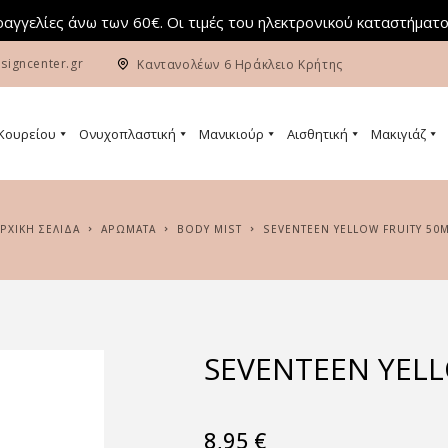
αγγελίες άνω των 60€. Οι τιμές του ηλεκτρονικού καταστήματο
signcenter.gr
Καντανολέων 6 Ηράκλειο Κρήτης
 Κουρείου
Ονυχοπλαστική
Μανικιούρ
Αισθητική
Μακιγιάζ
ΑΡΧΙΚΉ ΣΕΛΊΔΑ
ΑΡΏΜΑΤΑ
BODY MIST
SEVENTEEN YELLOW FRUITY 50
SEVENTEEN YELL
8,95
€