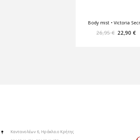
Body mist
•
Victoria Sec
26,95
€
22,90
€
Καντανολέων 6, Ηράκλειο Κρήτης