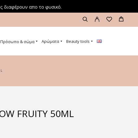
ς διαφέρουν απο το φυσικό.
Αρώματα
Beauty tools
Πρόσωπο & σώμα
ML
OW FRUITY 50ML