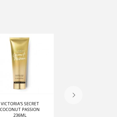
-15%
VICTORIA’S SECRET
VICTORIA’S SECRET P
COCONUT PASSION
SEDUCTION 236M
236ML