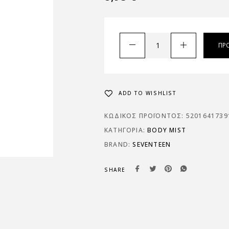
ΠΡ
ADD TO WISHLIST
ΚΩΔΙΚΌΣ ΠΡΟΪΌΝΤΟΣ:
5201641739
ΚΑΤΗΓΟΡΊΑ:
BODY MIST
BRAND:
SEVENTEEN
SHARE