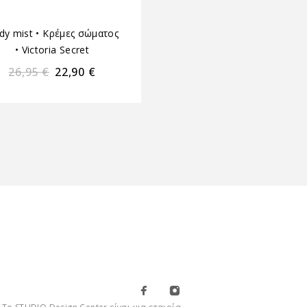
dy mist
•
Κρέμες σώματος
Body mist
•
Κρέμες σώμ
•
Victoria Secret
•
Victoria Secret
26,95
€
22,90
€
26,95
€
22,90
€