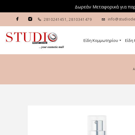
Δωρεάν Μεταφορικά για παρ
info@studiode
2810241451
,
2810341479
Είδη Κομμωτηρίου
Είδη