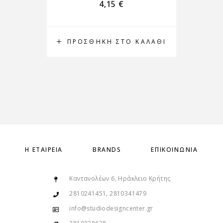
4,15
€
ΠΡΟΣΘΉΚΗ ΣΤΟ ΚΑΛΆΘΙ
Π
Η ΕΤΑΙΡΕΊΑ
BRANDS
ΕΠΙΚΟΙΝΩΝΊΑ
Καντανολέων 6, Ηράκλειο Κρήτης
2810241451, 2810341479
info@studiodesigncenter.gr