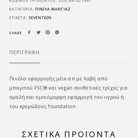
ΚΩΔΙΚΌΣ ΠΡΟΪΌΝΤΟΣ:
5201641021491
ΚΑΤΗΓΟΡΊΑ:
ΠΙΝΈΛΑ ΜΑΚΙΓΙΆΖ
ΕΤΙΚΈΤΑ:
SEVENTEEN
SHARE
ΠΕΡΙΓΡΑΦΉ
Πινέλο εφαρμογής μέικ απ με λαβή από
μπαμπού FSC® και vegan συνθετικές τρίχες για
ομαλή και ομοιόμορφη εφαρμογή του υγρού ή
του κρεμώδους foundation.
ΣΧΕΤΙΚΆ ΠΡΟΪΌΝΤΑ