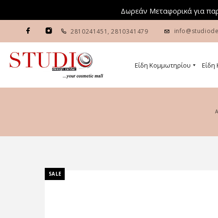
Δωρεάν Μεταφορικά για παρ
info@studiode
2810241451
,
2810341479
Είδη Κομμωτηρίου
Είδη
SALE