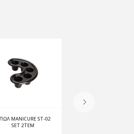
-15%
OUT OF STOCK
ΠΩΛ MANICURE ST-02
ΛΕΠΙΔΕΣ Ν4441 No 
SET 2TEM