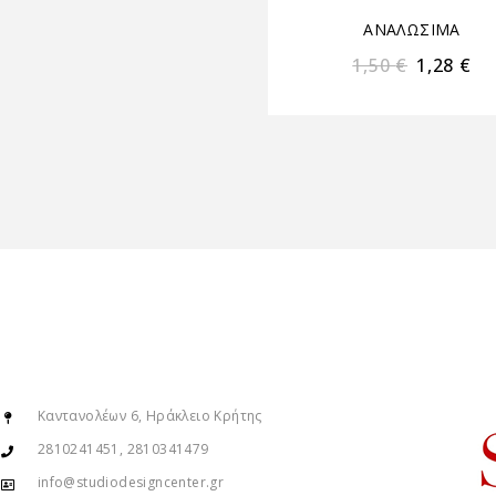
ΑΝΑΛΩΣΙΜΑ
1,50
€
1,28
€
Καντανολέων 6, Ηράκλειο Κρήτης
2810241451, 2810341479
info@studiodesigncenter.gr