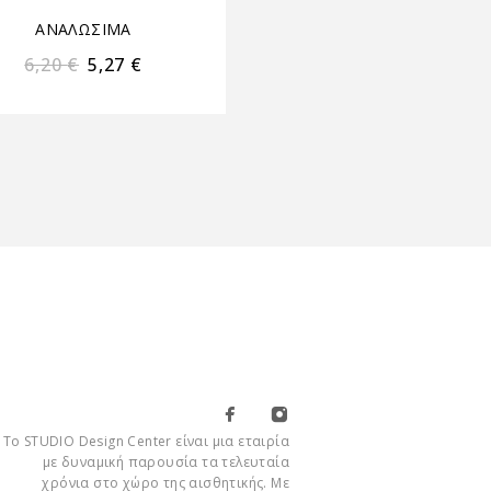
ΑΝΑΛΩΣΙΜΑ
ΑΝΑΛΩΣΙΜΑ
•
ΕΡΓΑΛΕ
6,20
€
5,27
€
1,50
€
1,28
€
Το STUDIO Design Center είναι μια εταιρία
με δυναμική παρουσία τα τελευταία
χρόνια στο χώρο της αισθητικής. Με