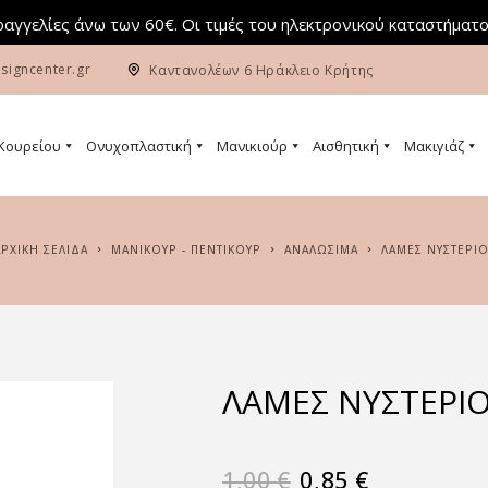
αγγελίες άνω των 60€. Οι τιμές του ηλεκτρονικού καταστήματο
signcenter.gr
Καντανολέων 6 Ηράκλειο Κρήτης
 Κουρείου
Ονυχοπλαστική
Μανικιούρ
Αισθητική
Μακιγιάζ
ΑΡΧΙΚΉ ΣΕΛΊΔΑ
ΜΑΝΙΚΟΥΡ - ΠΕΝΤΙΚΟΥΡ
ΑΝΑΛΩΣΙΜΑ
ΛΑΜΕΣ ΝΥΣΤΕΡΙΟ
ΛΑΜΕΣ ΝΥΣΤΕΡΙ
1,00
€
0,85
€