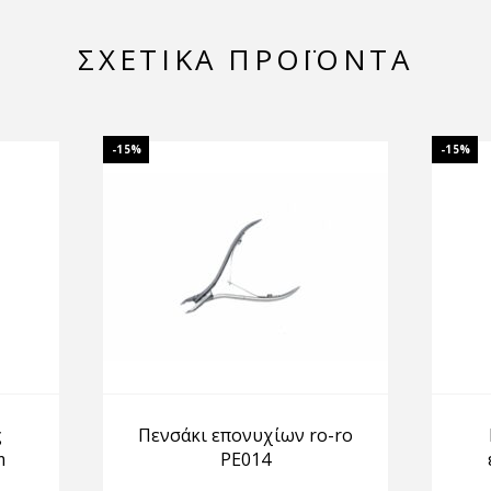
ΣΧΕΤΙΚΆ ΠΡΟΪΌΝΤΑ
-15%
-15%
ς
Πενσάκι επονυχίων ro-ro
m
PE014