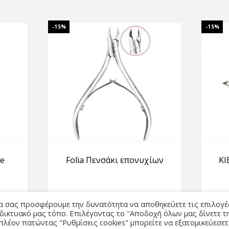
-15%
-15%
e
Folia Πενσάκι επονυχίων
KI
να σας προσφέρουμε την δυνατότητα να αποθηκεύετε τις επιλογέ
RE
CUTICLE CUTTERS
 δικτυακό μας τόπο. Επιλέγοντας το "Αποδοχή όλων μας δίνετε τ
πλέον πατώντας "Ρυθμίσεις cookies" μπορείτε να εξατομικεύεσετ
9,90
€
8,42
€