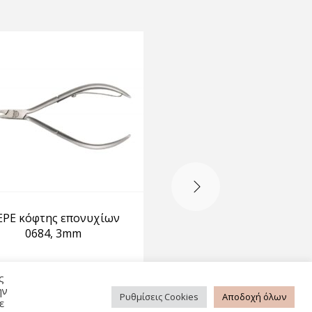
-15%
EPE κόφτης επονυχίων
Πενσάκι επονυχίω
0684, 3mm
Νο:8613
ς
CUTICLE CUTTERS
CUTICLE CUTTERS
ην
Ρυθμίσεις Cookies
Αποδοχή όλων
ε
15,00
€
12,75
€
10,90
€
9,27
€