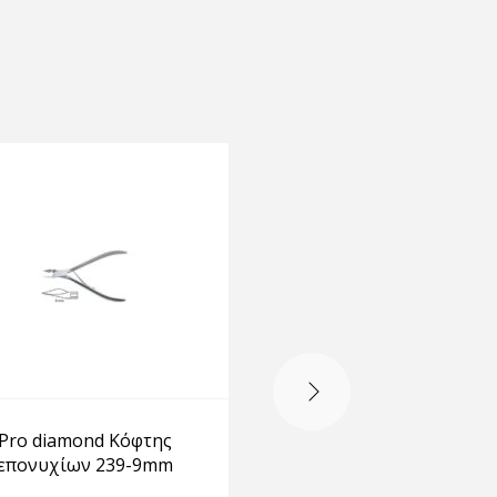
-15%
Pro diamond Κόφτης
Κόφτης επονυχίων Pa
επονυχίων 239-9mm
Beauty