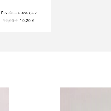
Πενσάκια επονυχίων
Πενσάκια επονυχίω
12,00
€
10,20
€
11,20
€
9,52
€