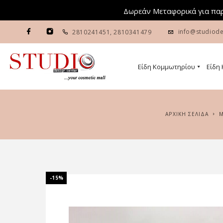
Δωρεάν Μεταφορικά για παρ
info@studiode
2810241451
,
2810341479
Είδη Κομμωτηρίου
Είδη
ΑΡΧΙΚΉ ΣΕΛΊΔΑ
-15%