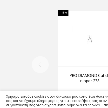
-15%
PRO DIAMOND Cuticl
nipper 238
CUTICLE CUTTERS
•
Χρησιμοποιούμε cookies στον δικτυακό μας τόπο έτσι ώστε 
MANICURE - PENTICU
σας και να έχουμε πληροφορίες για τις επισκέψεις σας στον
συγκατάθεση σας για να χρησιμοποιούμε όλα τα cookies. Επι
12,00
€
10,20
€