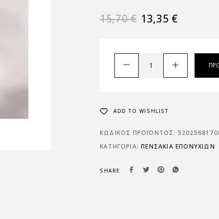
15,70
€
13,35
€
ΠΡ
ADD TO WISHLIST
ΚΩΔΙΚΌΣ ΠΡΟΪΌΝΤΟΣ:
5202568170
ΚΑΤΗΓΟΡΊΑ:
ΠΕΝΣΆΚΙΑ ΕΠΟΝΥΧΊΩΝ
SHARE