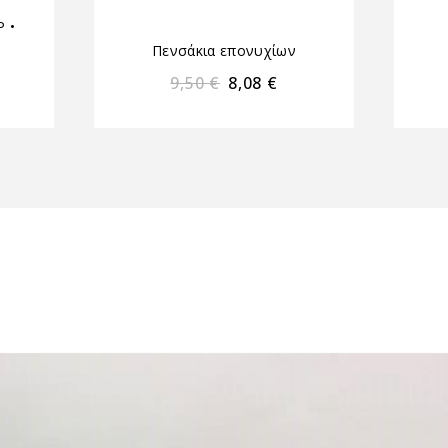
Ρ
•
Πενσάκια επονυχίων
9,50
€
8,08
€