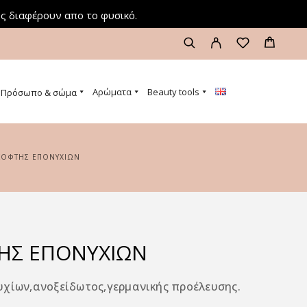
ς διαφέρουν απο το φυσικό.
Αρώματα
Beauty tools
Πρόσωπο & σώμα
 ΚΌΦΤΗΣ ΕΠΟΝΥΧΊΩΝ
ΗΣ ΕΠΟΝΥΧΊΩΝ
χίων,ανοξείδωτος,γερμανικής προέλευσης.