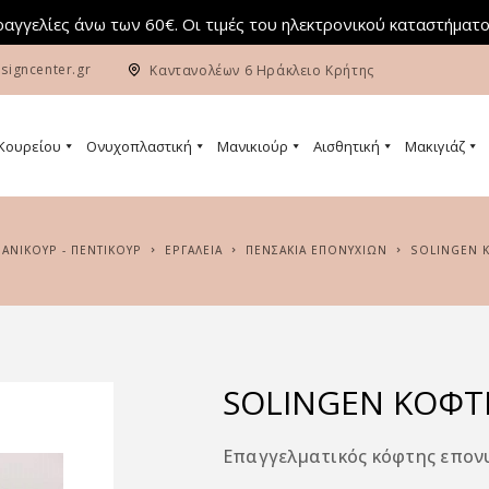
αγγελίες άνω των 60€. Οι τιμές του ηλεκτρονικού καταστήματο
signcenter.gr
Καντανολέων 6 Ηράκλειο Κρήτης
 Κουρείου
Ονυχοπλαστική
Μανικιούρ
Αισθητική
Μακιγιάζ
ΜΑΝΙΚΟΥΡ - ΠΕΝΤΙΚΟΥΡ
ΕΡΓΑΛΕΙΑ
ΠΕΝΣΆΚΙΑ ΕΠΟΝΥΧΊΩΝ
SOLINGEN
SOLINGEN ΚΌΦΤ
Επαγγελματικός κόφτης επονυ