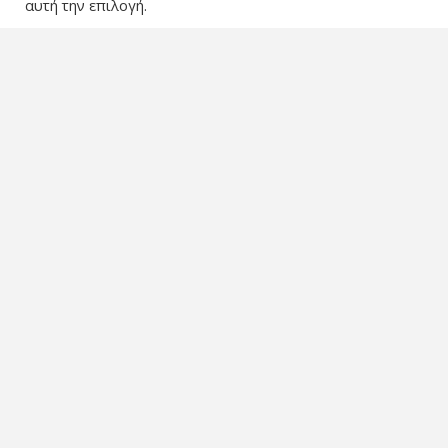
αυτή την επιλογή.
Καντανολέων 6, Ηράκλειο Κρήτης
2810241451, 2810341479
info@studiodesigncenter.gr
2810228638