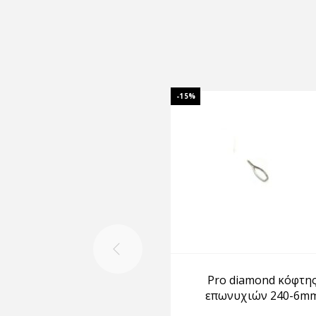
-15%
Pro diamond κόφτη
επωνυχιών 240-6m