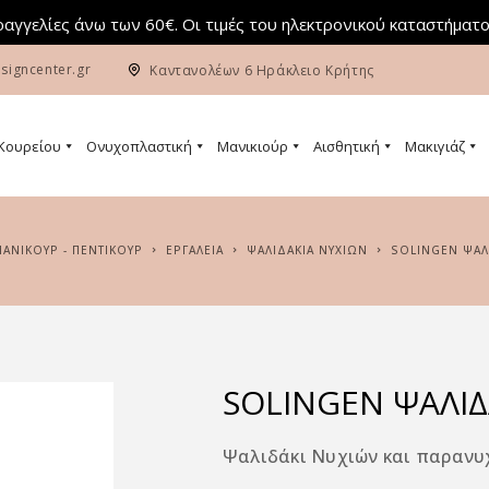
αγγελίες άνω των 60€. Οι τιμές του ηλεκτρονικού καταστήματο
signcenter.gr
Καντανολέων 6 Ηράκλειο Κρήτης
 Κουρείου
Ονυχοπλαστική
Μανικιούρ
Αισθητική
Μακιγιάζ
ΜΑΝΙΚΟΥΡ - ΠΕΝΤΙΚΟΥΡ
ΕΡΓΑΛΕΙΑ
ΨΑΛΙΔΆΚΙΑ ΝΥΧΙΏΝ
SOLINGEN ΨΑΛ
SOLINGEN ΨΑΛΙΔ
Ψαλιδάκι Νυχιών και παρανυ