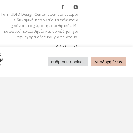
Το STUDIO Design Center είναι μια εταιρία
με δυναμική παρουσία τα τελευταία
χρόνια στο χώρο της αισθητικής. Με
κοινωνική ευαισθησία και συνείδηση για
την αγορά αλλά και για το άτομο.
ΠΕΡΙΣΣΟΤΕΡΑ
ς
ην
Ρυθμίσεις Cookies
Αποδοχή όλων
ε
Cookies
ΡΉΣΗΣ
ΠΟΛΙΤΙΚΉ ΑΠΟΡΡΉΤΟΥ
FAQ