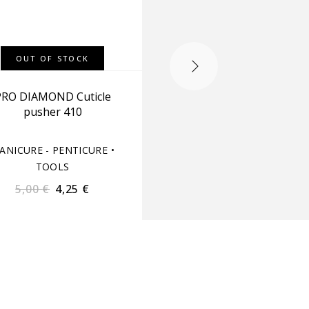
OUT OF STOCK
OUT OF STOCK
PRO DIAMOND Cuticle
LUX NAILS Cuticle pus
pusher 410
MI-202
ANICURE - PENTICURE
•
MANICURE - PENTICUR
TOOLS
TOOLS
5,00
€
4,25
€
5,00
€
4,25
€