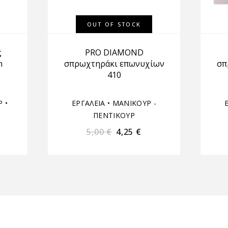
OUT OF STOCK
ς
PRO DIAMOND
m
σπρωχτηράκι επωνυχίων
σπ
410
Ρ
•
ΕΡΓΑΛΕΙΑ
•
ΜΑΝΙΚΟΥΡ -
ΠΕΝΤΙΚΟΥΡ
5,00
€
4,25
€