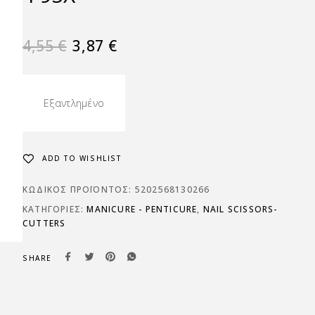
4,55
€
3,87
€
Εξαντλημένο
ADD TO WISHLIST
ΚΩΔΙΚΌΣ ΠΡΟΪΌΝΤΟΣ:
5202568130266
ΚΑΤΗΓΟΡΊΕΣ:
MANICURE - PENTICURE
,
NAIL SCISSORS-
CUTTERS
SHARE