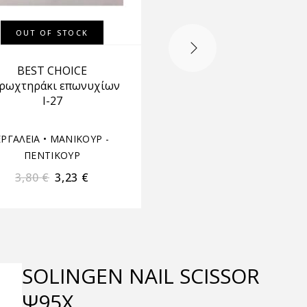
OUT OF STOCK
OUT OF STOCK
BEST CHOICE
Best choice σπρωχτηρ
ρωχτηράκι επωνυχίων
επωνυχίων I-23
Ι-27
ΕΡΓΑΛΕΙΑ
•
ΜΑΝΙΚΟΥΡ -
ΕΡΓΑΛΕΙΑ
•
ΜΑΝΙΚΟΥΡ
ΠΕΝΤΙΚΟΥΡ
ΠΕΝΤΙΚΟΥΡ
3,80
€
3,23
€
5,20
€
4,42
€
SOLINGEN NAIL SCISSOR
Ψ95X