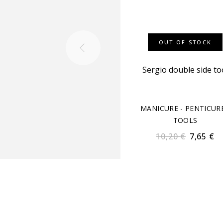
OUT OF STOCK
Sergio double side to
MANICURE - PENTICUR
TOOLS
10,20
€
7,65
€