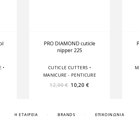
ol
PRO DIAMOND cuticle
nipper 225
E
•
CUTICLE CUTTERS
•
M
MANICURE - PENTICURE
12,00
€
10,20
€
Η ΕΤΑΙΡΕΊΑ
BRANDS
ΕΠΙΚΟΙΝΩΝΊΑ