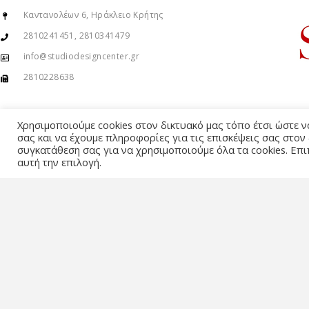
Καντανολέων 6, Ηράκλειο Κρήτης
2810241451, 2810341479
info@studiodesigncenter.gr
2810228638
Χρησιμοποιούμε cookies στον δικτυακό μας τόπο έτσι ώστε 
σας και να έχουμε πληροφορίες για τις επισκέψεις σας στον
συγκατάθεση σας για να χρησιμοποιούμε όλα τα cookies. Επι
αυτή την επιλογή.
© Copyright 2015 – 2026 . All Rights Reserved. Developed By
iWorx