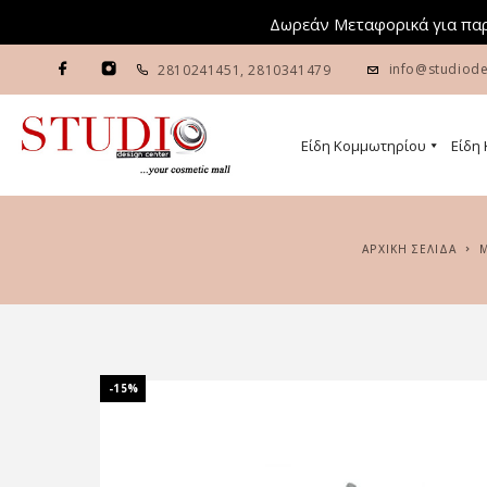
Δωρεάν Μεταφορικά για παρ
info@studiode
2810241451
,
2810341479
Είδη Κομμωτηρίου
Είδη
ΑΡΧΙΚΉ ΣΕΛΊΔΑ
-15%