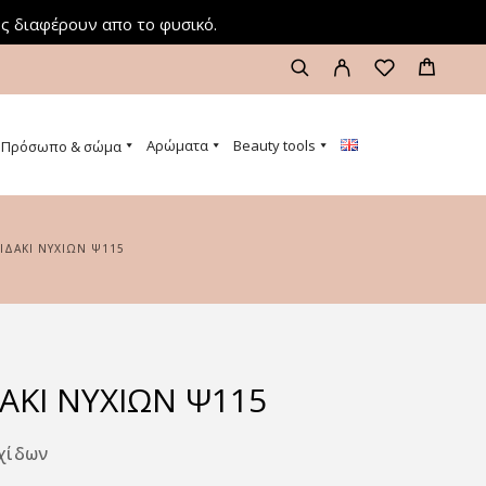
ς διαφέρουν απο το φυσικό.
Αρώματα
Beauty tools
Πρόσωπο & σώμα
ΙΔΆΚΙ ΝΥΧΙΏΝ Ψ115
ΆΚΙ ΝΥΧΙΏΝ Ψ115
χίδων