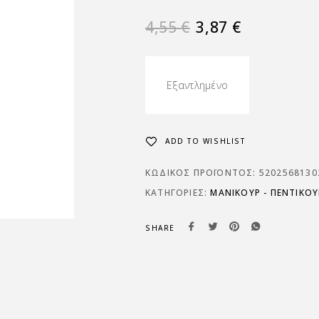
4,55
€
3,87
€
Εξαντλημένο
ADD TO WISHLIST
ΚΩΔΙΚΌΣ ΠΡΟΪΌΝΤΟΣ:
5202568130
ΚΑΤΗΓΟΡΊΕΣ:
ΜΑΝΙΚΟΥΡ - ΠΕΝΤΙΚΟΥ
SHARE