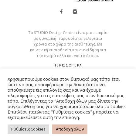
Το STUDIO Design Center είναι μια εταιρία
με δυναμική παρουσία τα τελευταία
χρόνια στο χώρο της αισθητικής. Με
κοινωνική ευαισθησία και συνείδηση για
την αγορά αλλά και για το άτομο.
ΠΕΡΙΣΣΟΤΕΡΑ
Cookies
Χρησιμοποιούμε cookies στον δικτυακό μας τόπο έτσι
ώστε να σας προσφέρουμε την δυνατότητα να
αποθηκεύετε τις επιλογές σας και να έχουμε
πληροφορίες για τις επισκέψεις σας στον δικτυακό μας
τόπο. Επιλέγοντας το "Αποδοχή όλων μας δίνετε την
συγκατάθεση σας για να χρησιμοποιούμε όλα τα cookies.
© Copyright 2015 – 2026 . All Rights Reserved. Developed By
Επιπλέον πατώντας "Ρυθμίσεις cookies" μπορείτε να
iWorx
εξατομικεύεσετε αυτή την επιλογή.
Ρυθμίσεις Cookies
Αποδοχή όλων
ΌΡΟΙ ΧΡΉΣΗΣ
ΠΟΛΙΤΙΚΉ ΑΠΟΡΡΉΤΟΥ
FAQ