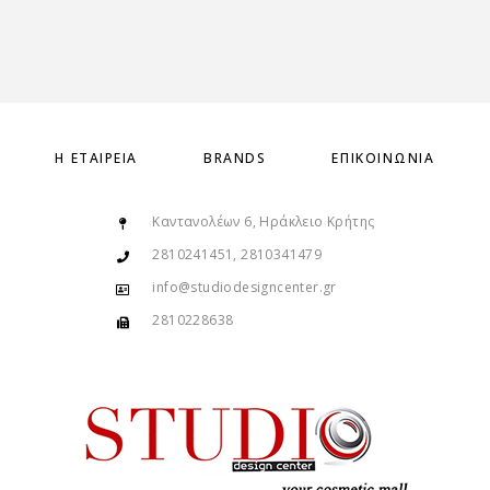
Η ΕΤΑΙΡΕΊΑ
BRANDS
ΕΠΙΚΟΙΝΩΝΊΑ
Καντανολέων 6, Ηράκλειο Κρήτης
2810241451, 2810341479
info@studiodesigncenter.gr
2810228638