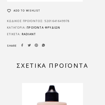
ADD TO WISHLIST
ΚΩΔΙΚΌΣ ΠΡΟΪΌΝΤΟΣ:
5201641649978
ΚΑΤΗΓΟΡΊΑ:
ΠΡΟΪΌΝΤΑ ΦΡΥΔΙΏΝ
ΕΤΙΚΈΤΑ:
RADIANT
SHARE
ΣΧΕΤΙΚΆ ΠΡΟΪΌΝΤΑ