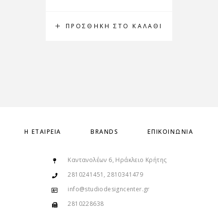
ΠΡΟΣΘΉΚΗ ΣΤΟ ΚΑΛΆΘΙ
Π
Η ΕΤΑΙΡΕΊΑ
BRANDS
ΕΠΙΚΟΙΝΩΝΊΑ
Καντανολέων 6, Ηράκλειο Κρήτης
2810241451, 2810341479
info@studiodesigncenter.gr
2810228638